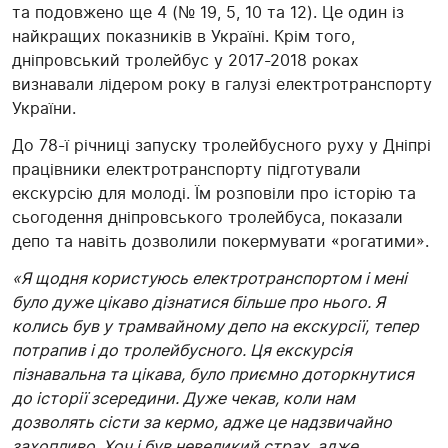
та подовжено ще 4 (№ 19, 5, 10 та 12). Це один із
найкращих показників в Україні. Крім того,
дніпровський тролейбус у 2017-2018 роках
визнавали лідером року в галузі електротранспорту
України.
До 78-ї річниці запуску тролейбусного руху у Дніпрі
працівники електротранспорту підготували
екскурсію для молоді. Їм розповіли про історію та
сьогодення дніпровського тролейбуса, показали
депо та навіть дозволили покермувати «рогатими».
«Я щодня користуюсь електротранспортом і мені
було дуже цікаво дізнатися більше про нього. Я
колись був у трамвайному депо на екскурсії, тепер
потрапив і до тролейбусного. Ця екскурсія
пізнавальна та цікава, було приємно доторкнутися
до історії зсередини. Дуже чекав, коли нам
дозволять сісти за кермо, адже це надзвичайно
захопливо. Хоч і був невеликий страх, адже