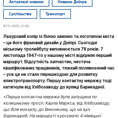
Актуальні новини
Новини Дніпра
Суспільство
Транспорт
07.11.2025, 21:03
Лазуровий колір із білою хвилею та логотипом міста
– це його фірмовий дизайн у Дніпрі. Сьогодні
міському тролейбусу виповнюється 78 років. 7
листопада 1947-го у нашому місті відкрили перший
маршрут. Відсутність запчастин, нестача
кваліфікованих працівників, тяжкий післявоєнний час
– усе це не стало перешкодою для розвитку
електротранспорту. Першу контактну мережу тоді
натягнули від Хлібозаводу до вулиці Барикадної.
«Перша контактна мережа була запущена по
колишньому просп. Карла Маркса, від Хлібозаводу,
що біля вокзалу, до Виконкому, що на вул.
Барикадній. На маршруті курсувало 4 німецькі