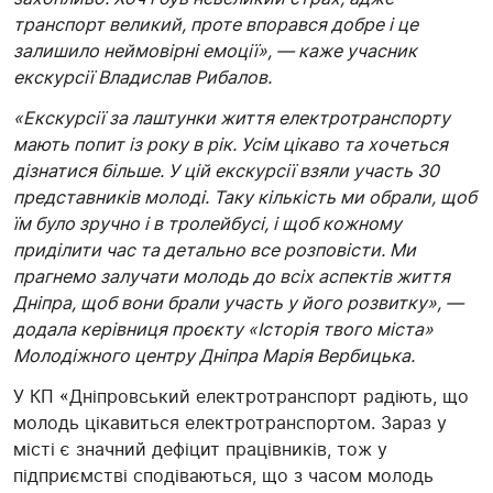
транспорт великий, проте впорався добре і це
залишило неймовірні емоції», — каже учасник
екскурсії Владислав Рибалов.
«Екскурсії за лаштунки життя електротранспорту
мають попит із року в рік. Усім цікаво та хочеться
дізнатися більше. У цій екскурсії взяли участь 30
представників молоді. Таку кількість ми обрали, щоб
їм було зручно і в тролейбусі, і щоб кожному
приділити час та детально все розповісти. Ми
прагнемо залучати молодь до всіх аспектів життя
Дніпра, щоб вони брали участь у його розвитку», —
додала керівниця проєкту «Історія твого міста»
Молодіжного центру Дніпра Марія Вербицька.
У КП «Дніпровський електротранспорт радіють, що
молодь цікавиться електротранспортом. Зараз у
місті є значний дефіцит працівників, тож у
підприємстві сподіваються, що з часом молодь