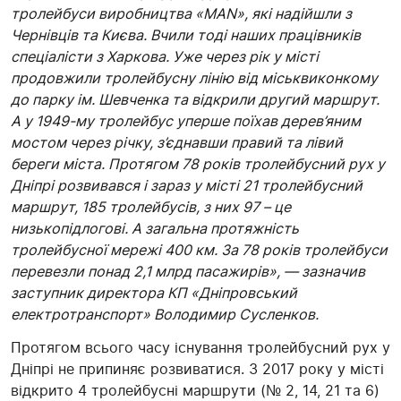
тролейбуси виробництва «MAN», які надійшли з
Чернівців та Києва. Вчили тоді наших працівників
спеціалісти з Харкова. Уже через рік у місті
продовжили тролейбусну лінію від міськвиконкому
до парку ім. Шевченка та відкрили другий маршрут.
А у 1949-му тролейбус уперше поїхав дерев’яним
мостом через річку, з’єднавши правий та лівий
береги міста. Протягом 78 років тролейбусний рух у
Дніпрі розвивався і зараз у місті 21 тролейбусний
маршрут, 185 тролейбусів, з них 97 – це
низькопідлогові. А загальна протяжність
тролейбусної мережі 400 км. За 78 років тролейбуси
перевезли понад 2,1 млрд пасажирів», — зазначив
заступник директора КП «Дніпровський
електротранспорт» Володимир Сусленков.
Протягом всього часу існування тролейбусний рух у
Дніпрі не припиняє розвиватися. З 2017 року у місті
відкрито 4 тролейбусні маршрути (№ 2, 14, 21 та 6)