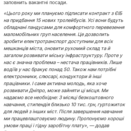
заповнить вакантні посади.
«Цього року ми плануємо підписати контракт з ЄІБ
на придбання 15 нових тролейбусів. Усі вони будуть
обладнані пандусами для комфортного перевезення
маломобільних груп населення. Це дозволить
зробити електротранспорт доступним для всіх
мешканців міста, оновити рухомий склад та й
загалом розвивати міську інфраструктуру. Проте у
нас є значна проблема – нестача працівників. Лише
водіїв у нас бракує понад 50. Також нам потрібні
електронники, слюсарі, кондуктори й інші
працівники. І саме активна молодь, яка хоче
розвивати Дніпро, може зайняти ці місця. Ми
надаємо все необхідне: 3 місяці безкоштовного
навчання, стипендія близько 10 тис. грн, гуртожиток
для людей з інших міст. Після завершення навчання
ми працевлаштовуємо людину. Пропонуємо хороші
умови праці і гідну заробітну плату», — додав