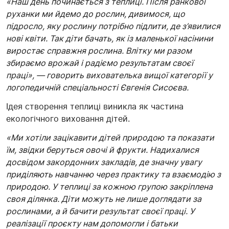
«Наш день починається з теплиці. Після ранкової
руханки ми йдемо до рослин, дивимося, що
підросло, яку рослину потрібно підлити, де з’явилися
нові квіти. Так діти бачать, як із маленької насінини
виростає справжня рослина. Влітку ми разом
збираємо врожай і радіємо результатам своєї
праці», — говорить вихователька вищої категорії у
логопедичній спеціальності Євгенія Сисоєва.
Ідея створення теплиці виникла як частина
екологічного виховання дітей.
«Ми хотіли зацікавити дітей природою та показати
їм, звідки беруться овочі й фрукти. Надихалися
досвідом закордонних закладів, де значну увагу
приділяють навчанню через практику та взаємодію з
природою. У теплиці за кожною групою закріплена
своя ділянка. Діти можуть не лише доглядати за
рослинами, а й бачити результат своєї праці. У
реалізації проєкту нам допомогли і батьки