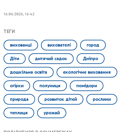
16.06.2026, 16:42
ТЕГИ
вихованці
вихователі
город
Діти
дитячий садок
Дніпро
дошкільна освіта
екологічне виховання
огірки
полуниця
помідори
природа
розвиток дітей
рослини
теплиця
урожай