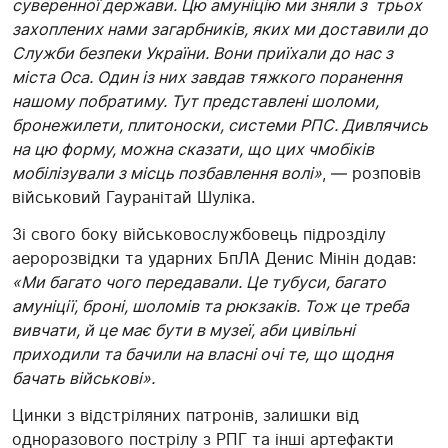
суверенної держави. Цю амуніцію ми зняли з трьох
захоплених нами загарбників, яких ми доставили до
Служби безпеки України. Вони приїхали до нас з
міста Оса. Один із них завдав тяжкого поранення
нашому побратиму. Тут представлені шоломи,
бронежилети, плитоноски, системи РПС. Дивлячись
на цю форму, можна сказати, що цих чмобіків
мобілізували з місць позбавлення волі»
, — розповів
військовий Гауранітай Шуліка.
Зі свого боку військовослужбовець підрозділу
аеророзвідки та ударних БпЛА Денис Мінін додав:
«Ми багато чого передавали. Це тубуси, багато
амуніції, броні, шоломів та рюкзаків. Тож це треба
вивчати, й це має бути в музеї, аби цивільні
приходили та бачили на власні очі те, що щодня
бачать військові».
Цинки з відстріляних патронів, залишки від
одноразового пострілу з РПГ та інші артефакти