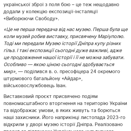
української зброї з поля бою – це теж нещодавно
додали у колекцію експозиції-інсталяції
«Виборюючи Свободу».
«Це не перша передача від нас музею. Перша була ще
коли музей робив виставку, присвячену Маріуполю.
Тоді ми передали Музею історії Дніпра купу різних
гільз. І такі експозиції сьогодні дуже важливі, адже
це продовження нашої історії і її не можна забувати.
Особливо — якою ціною сьогодні здобувається
мир»
, — поділився в. о. пресофіцера 24 окремого
штурмового батальйону «Айдар»,
військовослужбовець Іван.
Виставковий проєкт присвячено подіям
повномасштабного вторгнення на територію України
та відображає умови, в яких живуть та борються
наші захисники. Його наприкінці листопада 2023-го
відкрили у дворі музею історії Дніпра. Реалізовано