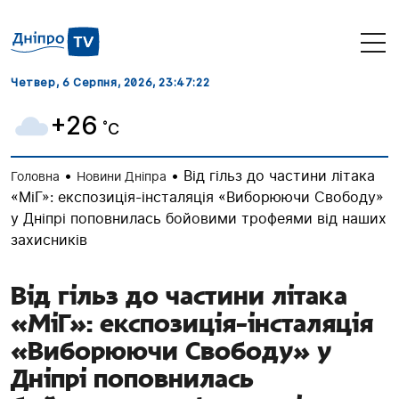
Четвер, 6 Серпня, 2026
, 23:47:23
+26
˚C
•
•
Від гільз до частини літака
Головна
Новини Дніпра
«МіГ»: експозиція-інсталяція «Виборюючи Свободу»
у Дніпрі поповнилась бойовими трофеями від наших
захисників
Від гільз до частини літака
«МіГ»: експозиція-інсталяція
«Виборюючи Свободу» у
Дніпрі поповнилась