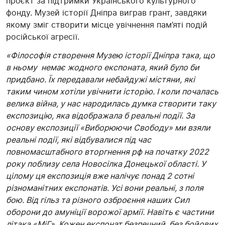
проєкт за підтримки Українського культурного
фонду. Музей історії Дніпра виграв грант, завдяки
якому зміг створити місце увічнення пам’яті подій
російської агресії.
«Філософія створення Музею історії Дніпра така, що
в ньому немає жодного експоната, який було би
придбано. Їх передавали небайдужі містяни, які
таким чином хотіли увічнити історію. І коли почалась
велика війна, у нас народилась думка створити таку
експозицію, яка відображала б реальні події. За
основу експозиції «Виборюючи Свободу» ми взяли
реальні події, які відбувалися під час
повномасштабного вторгнення рф на початку 2022
року поблизу села Новосілка Донецької області. У
цілому ця експозиція вже налічує понад 2 сотні
різноманітних експонатів. Усі вони реальні, з поля
бою. Від гільз та різного озброєння наших Сил
оборони до амуніції ворожої армії. Навіть є частини
літака «МіГ». Кожен експонат безпечний, без бойових