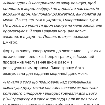
«Йшли вдвох із напарником на нашу позицію, щоб
проводити аеророзвідку, і по дорозі до нас підлетів
ворожий дрон. Ми почали розбігатися, він полетів за
мною. Я знав, що там є укриття, і направлявся туди.
По дорозі до укриття дрон скинув на мене заряд, але
промахнувся. Я впав і зламав ногу, але встиг
заскочити в укриття. Пощастило»,
— розказав
Дмитро.
Фортуна знову повернулася до захисника — уламки
не зачепили чоловіка. Попри травму, військовий
продовжив чергування вночі разом з
розвідувальним дроном. Лише зранку його
евакуювали для надання медичної допомоги.
«Почали з того що працювали над збільшенням
амплітуди руху також над зменшенням як раз таки
больового синдрому і використовували для цього
різні тренажери а також приладдя для як раз таки
пом’якшення верхньої поверхні», —
сказав асистент