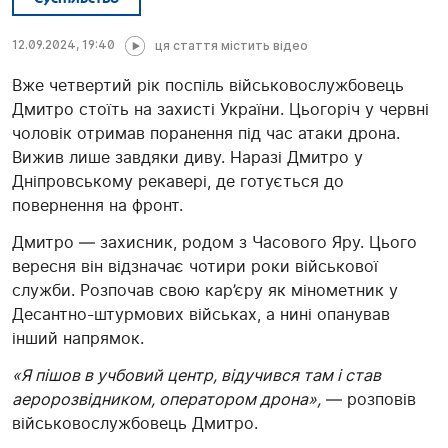
12.09.2024, 19:40
ця стаття містить відео
Вже четвертий рік поспіль військовослужбовець
Дмитро стоїть на захисті України. Цьогоріч у червні
чоловік отримав поранення під час атаки дрона.
Вижив лише завдяки диву. Наразі Дмитро у
Дніпровському рекавері, де готується до
повернення на фронт.
Дмитро — захисник, родом з Часового Яру. Цього
вересня він відзначає чотири роки військової
служби. Розпочав свою кар’єру як мінометник у
Десантно-штурмових військах, а нині опанував
інший напрямок.
«Я пішов в учбовий центр, відучився там і став
аеророзвідником, оператором дрона»,
— розповів
військовослужбовець Дмитро.