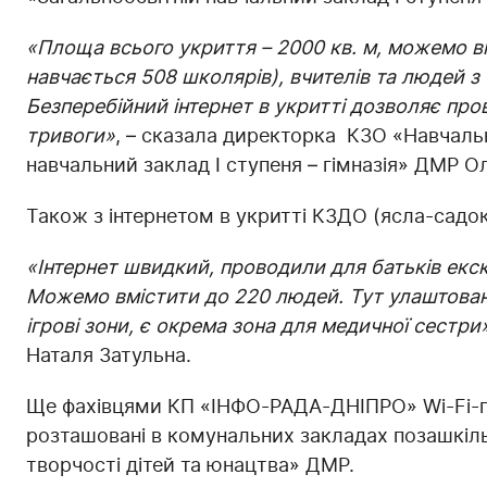
«Площа всього укриття – 2000 кв. м, можемо в
навчається 508 школярів), вчителів та людей з
Безперебійний інтернет в укритті дозволяє пров
тривоги»
, – сказала директорка КЗО «Навчаль
навчальний заклад І ступеня – гімназія» ДМР Ол
Також з інтернетом в укритті КЗДО (ясла-садо
«Інтернет швидкий, проводили для батьків екск
Можемо вмістити до 220 людей. Тут улаштоване
ігрові зони, є окрема зона для медичної сестри»
Наталя Затульна.
Ще фахівцями КП «ІНФО-РАДА-ДНІПРО» Wi-Fi-при
розташовані в комунальних закладах позашкіль
творчості дітей та юнацтва» ДМР.