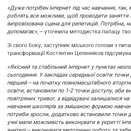
«Дуже потрібен інтернет під час навчання, так,
роблять все можливе, щоб проводити заняття з д
імпровізована сцена для репетицій. Потрібна, н
допомагає»
, – уточнила методистка палацу тво
Зі свого боку, заступник міського голови з пит
трансформації Костянтин Цепенніков підсумува
«Якісний та стабільний інтернет у пунктах незла
сьогодення. У закладах середньої освіти точки
перший – на початку повномасштабного вторгне
освіти, встановили по 1-2 точки доступу, аби в
повітряних тривог, а відвідувачі залишалися на
навчання школярів за змішаною формою навчан
потреби зросли, додатково встановили точки д
учні мали можливість виконувати в укритті інте
вчителі – виконувати методичну роботу та забе