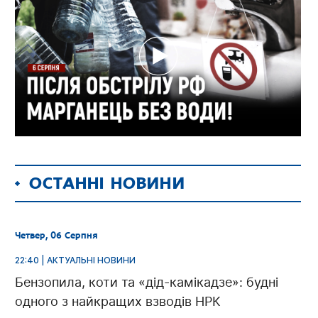
ОСТАННІ НОВИНИ
Четвер, 06 Серпня
22:40 | АКТУАЛЬНІ НОВИНИ
Бензопила, коти та «дід-камікадзе»: будні
одного з найкращих взводів НРК