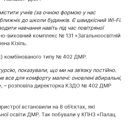
містити учнів (за очною формою у нас
 ближніх до школи будинків. Є швидкісний Wi-Fi.
одити навчання навіть під час повітряної
но-виховний комплекс № 131 «Загальноосвітній
ена Кізіль.
к) комбінованого типу № 402 ДМР.
урсію, показували, що ми на зв’язку постійно.
 все для комфорту малечі: оновлені вбиральні,
,
– розповіла директорка КЗДО № 402 ДМР
строї встановили на 8 об’єктах, які
ної освіти ДМР. Так побували у КПНЗ «Палац