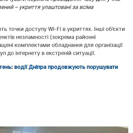
лений – укриття улаштовані за всіма
ть точки доступу Wi-Fi в укриттях. Інші об’єкти
унктів незламності (зокрема районні
нащені комплектами обладнання для організації
п до інтернету в екстреній ситуації.
тень: водії Дніпра продовжують порушувати