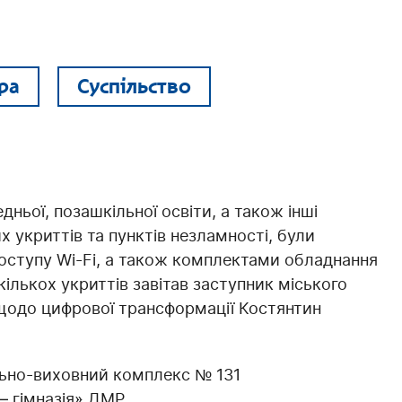
ра
Суспільство
дньої, позашкільної освіти, а також інші
х укриттів та пунктів незламності, були
доступу Wi-Fi, а також комплектами обладнання
екількох укриттів завітав заступник міського
 щодо цифрової трансформації Костянтин
льно-виховний комплекс № 131
– гімназія» ДМР.