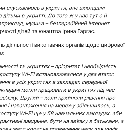
 ми спускаємось в укриття, але викладачі
ітьми в укритті. До того ж у нас тут є й
априклад, музика – безперебійний інтернет
рчості дітей та юнацтва Ірина Гаргас.
ань діяльності виконавчих органів щодо цифрової
в:
мності та укриттях – пріоритет і необхідність
 доступу Wi-Fi встановлювалися у два етапи:
ння в усіх укриттях в закладах середньої
икладачі могли працювати в укриттях під час
 зв’язку. Другий – коли прийняли рішення про
ня і навантаження на мережу збільшилось, а
оступу Wi-Fi ще у 58 навчальних закладах, аби
рактивні завдання, бути на зв’язку з батьками, а
зпечувати корисне проведення часу для учнів