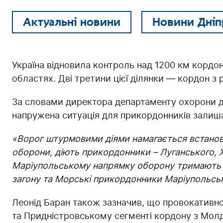
Актуальні новини
Новини Дніп
Україна відновила контроль над 1200 км кордону
областях. Дві третини цієї ділянки — кордон з
За словами директора департаменту охорони д
напружена ситуація для прикордонників залиша
«Ворог штурмовими діями намагається встанов
оборони, діють прикордонники – Луганського, Х
Маріупольському напрямку оборону тримають
загону та Морські прикордонники Маріупольсь
Леонід Баран також зазначив, що провокативно
та Придністровському сегменті кордону з Молдов