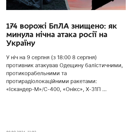
174 ворожі БпЛА знищено: як
минула нічна атака росії на
Україну
У ніч на 9 серпня (з 18:00 8 серпня)
противник атакував Одещину балістичними,
протикорабельними та
протирадіолокаційними ракетами:
«Іскандер-М»/С-400, «Онікс», Х-31П ...