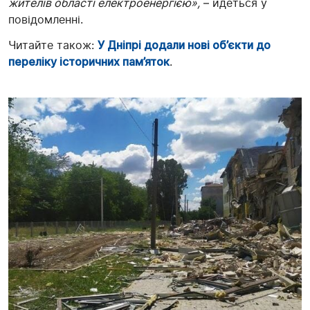
жителів області електроенергією»,
– йдеться у
повідомленні.
Читайте також:
У Дніпрі додали нові об’єкти до
переліку історичних пам’яток
.