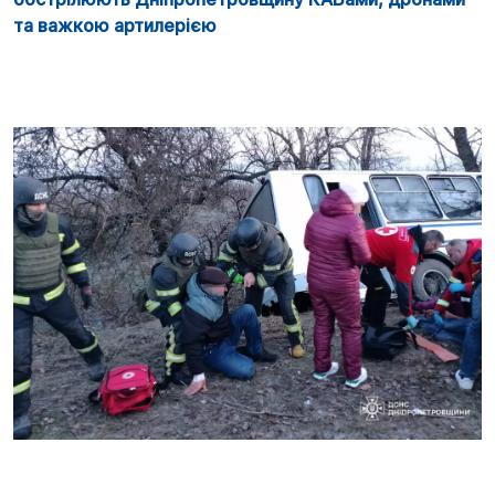
та важкою артилерією