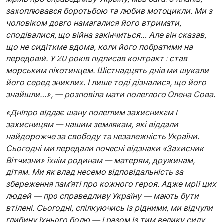
захоплювався боротьбою та любив мотоцикли. Ми з
чоловіком довго намагалися його втримати,
сподівалися, що війна закінчиться… Але він сказав,
що не сидітиме вдома, коли його побратими на
передовій. У 20 років підписав контракт і став
морським піхотинцем. Шістнадцять днів ми шукали
його серед зниклих. І лише тоді дізналися, що його
знайшли…», — розповіла мати полеглого Олена Сова.
«Дніпро віддає шану полеглим захисникам і
захисницям — нашим землякам, які віддали
найдорожче за свободу та незалежність України.
Сьогодні ми передали почесні відзнаки «Захисник
Вітчизни» їхнім родинам — матерям, дружинам,
дітям. Ми як влад несемо відповідальність за
збереження пам’яті про кожного героя. Адже мрії цих
людей — про справедливу Україну — мають бути
втілені. Сьогодні, спілкуючись із рідними, ми відчули
глибину їхнього болю — і разом із тим велику силу.