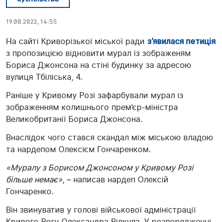
19.08.2022, 14:55
На сайті Криворізької міської ради
з’явилася петиція
з пропозицією відновити мурал із зображеням
Бориса Джонсона на стіні будинку за адресою
вулиця Тбіліська, 4.
Раніше у Кривому Розі зафарбували мурал із
зображенням колишнього прем’єр-міністра
Великобританії Бориса Джонсона.
Внаслідок чого стався скандал між міською владою
та нардепом Олексієм Гончаренком.
«Муралу з Борисом Джонсоном у Кривому Розі
більше немає»
, – написав нардеп Олексій
Гончаренко.
Він звинуватив у голові військової адміністрації
Кривого Рогу Олександра Вілкула. У розпорядженні