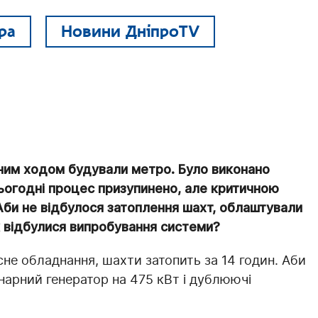
ра
Новини ДніпроTV
вним ходом будували метро. Було виконано
 сьогодні процес призупинено, але критичною
 Аби не відбулося затоплення шахт, облаштували
к відбулися випробування системи?
не обладнання, шахти затопить за 14 годин. Аби
нарний генератор на 475 кВт і дублюючі