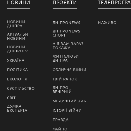
НОВИНИ
ПРОЄКТИ
ТЕЛЕПРОГР
НОВИНИ
ДНІПРОNEWS
НАЖИВО
ДНІПРА
ДНІПРОNEWS
АКТУАЛЬНІ
СПОРТ
НОВИНИ
А Я ВАМ ЗАРАЗ
НОВИНИ
ПОКАЖУ…
ДНІПРОTV
ЖИТТЄЛЮБИ
УКРАЇНА
ДНІПРА
ПОЛІТИКА
ОБЛИЧЧЯ ВІЙНИ
ЕКОЛОГІЯ
ТВІЙ РАНОК
ДНІПРО
СУСПІЛЬСТВО
ВЕЧІРНІЙ
СВІТ
МЕДИЧНИЙ ХАБ
ДУМКА
ЕКСПЕРТА
ІСТОРІЇ ВІЙНИ
ПРАВДА
ФАЙНО