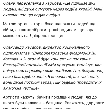
Олена, переселенка з Харкова: «Це підіймає дух
людям, які дуже сумують через події в Україні. Мені
сказали про цю подію сусіди».
Метою організаторів було відволікти людей від
війни, а також зібрати гроші родинам, що зараз
мешкають на Дніпропетровщині.
Олександр Хасапов, директор комунального
підприємства «Дніпропетровська філармонія ім.
Когана»: «Сьогодні буде концерт на прохання
благодійної організації «Ми врятуємо Україну», яка
опікується переміщеними особами. І це, безумовно,
наша благодійна акція. Я впевнений, що такі події,
вони дуже потрібні зараз, і ми будемо проводити їх
як можна частіше».
Артисти кажуть, бачити посмішки людей, які до
цього були налякані – безцінно. Вважають, дарувати
людям радість – зараз надважливо.