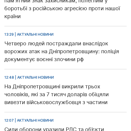
пам'ятний знак захисникам, полеглим у
боротьбі з російською агресією проти нашої
країни
13:29 | АКТУАЛЬНІ НОВИНИ
Четверо людей постраждали внаслідок
ворожих атак на Дніпропетровщину: поліція
документує воєнні злочини рф
12:48 | АКТУАЛЬНІ НОВИНИ
На Дніпропетровщині викрили трьох
чоловіків, які за 7 тисяч доларів обіцяли
вивезти військовослужбовця з частини
12:07 | АКТУАЛЬНІ НОВИНИ
Сили оборони уразили РЛС та об’єкти