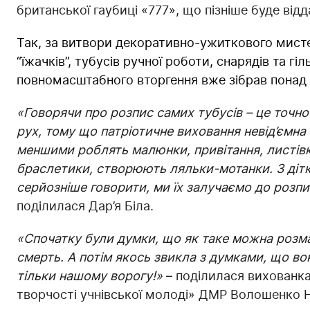
британської гаубиці «777», що пізніше буде від
Так, за витвори декоративно-ужиткового мисте
“їжачків”, тубусів ручної роботи, снарядів та г
повномасштабного вторгення вже зібрав понад 2
«Говорячи про розпис самих тубусів – це точно
рух, тому що патріотичне виховання невід’ємн
меншими роблять малюнки, привітання, листів
браслетики, створюють ляльки-мотанки. З дітк
серйозніше говорити, ми їх залучаємо до розпис
поділилася Дар’я Біла.
«Спочатку були думки, що як таке можна розмал
смерть. А потім якось звикла з думками, що вон
тільки нашому ворогу!»
– поділилася вихованка
творчості учнівської молоді» ДМР Волошенко Н