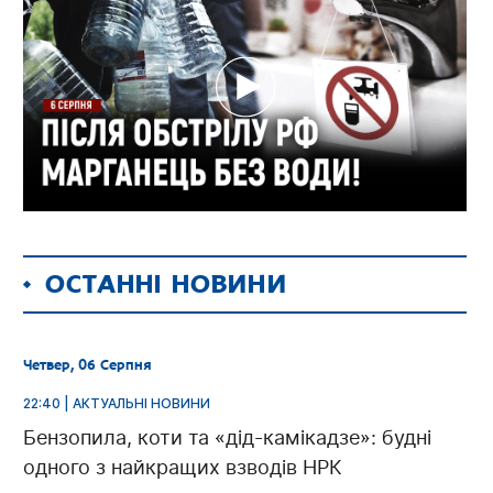
ОСТАННІ НОВИНИ
Четвер, 06 Серпня
22:40 | АКТУАЛЬНІ НОВИНИ
Бензопила, коти та «дід-камікадзе»: будні
одного з найкращих взводів НРК