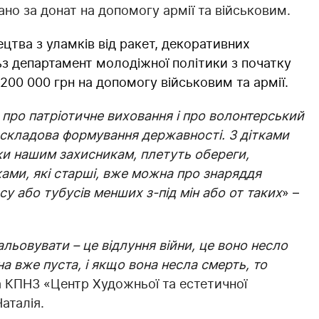
дано за донат на допомогу армії та військовим.
цтва з уламків від ракет, декоративних
ільз департамент молодіжної політики з початку
00 000 грн на допомогу військовим та армії.
 про патріотичне виховання і про волонтерський
а складова формування державності. З дітками
ки нашим захисникам, плетуть обереги,
ами, які старші, вже можна про знаряддя
у або тубусів менших з-під мін або от таких
» –
ьовувати – це відлуння війни, це воно несло
а вже пуста, і якщо вона несла смерть, то
 КПНЗ «Центр Художньої та естетичної
аталія.