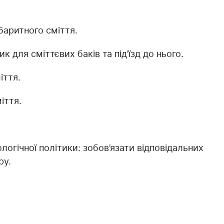
баритного сміття.
 для сміттєвих баків та під’їзд до нього.
іття.
іття.
логічної політики: зобов’язати відповідальних
ру.