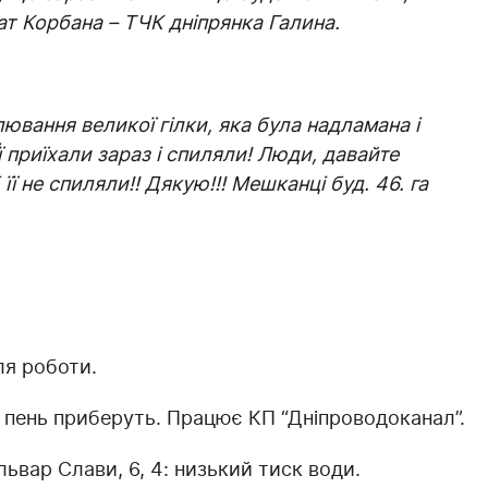
ат Корбана – ТЧК дніпрянка Галина.
ювання великої гілки, яка була надламана і
Її приїхали зараз і спиляли! Люди, давайте
її не спиляли!! Дякую!!! Мешканці буд. 46. га
ля роботи.
 пень приберуть. Працює КП “Дніпроводоканал”.
львар Слави, 6, 4: низький тиск води.