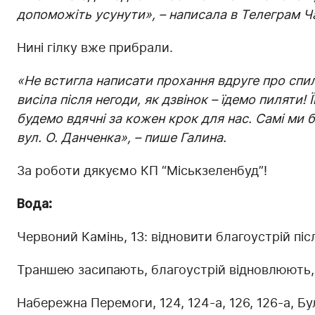
допоможіть усунути», – написала в Телеграм Ч
Нині гілку вже прибрали.
«Не встигла написати прохання вдруге про спил
висіла після негоди, як дзвінок – їдемо пиляти! 
будемо вдячні за кожен крок для нас. Самі ми б 
вул. О. Данченка», – пише Галина.
За роботи дякуємо КП “Міськзеленбуд”!
Вода:
Червоний Камінь, 13: відновити благоустрій піс
Траншею засипають, благоустрій відновлюють,
Набережна Перемоги, 124, 124-а, 126, 126-а, Бу