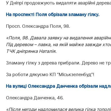
У Дніпрі продовжують видаляти аварійні дерев
На проспекті Поля обрізали зламану гілку.
Просп. Олександра Поля, 98.
«Поля, 98. Давала заявку на видалення аварійно
Під деревом – лавка, на якій майже завжди хто
ТЧК дніпрянка Наталія.
Зламану гілку з дерева прибрали. Дерево не тр
За роботи дякуємо КП “Міськзеленбуд”!
На вулиці Олександра Данченка обрізали надла
Олександра Данченка, 46.
«Після негоди надломилася велика гілка тополі