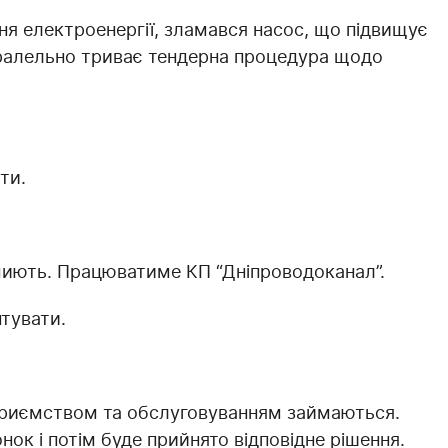
ня електроенергії, зламався насос, що підвищує
Паралельно триває тендерна процедура щодо
ти.
миють. Працюватиме КП “Дніпроводоканал”.
нтувати.
дприємством та обслуговуванням займаються.
ок і потім буде прийнято відповідне рішення.