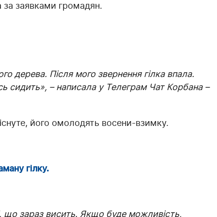
а за заявками громадян.
го дерева. Після мого звернення гілка впала.
сь сидить», – написала у Телеграм Чат Корбана –
існуте, його омолодять восени-взимку.
ману гілку.
, що зараз висить. Якщо буде можливість,