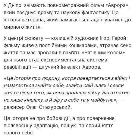
У Дніпрі знімають повнометражний фільм «Аврора»,
який поєднує драму та наукову фантастику. Це
історія ветерана, який намагається адаптуватися до
мирного життя.
У центрі сюжету — колишній художник Ігор. Герой
фільму живе з постійними кошмарами, втрачає сенс
життя та має провали в пам’яті. «Рятівним колом»
для нього стає експериментальна система
реабілітації — штучний інтелект Аврора.
«Це історія про людину, котра повертається з війни і
намагається знайти себе, знайти свій шлях і сенси
життя після того, як вона пройшла війну. Він втратив
не лише кінцівку, а й віру в себе та у майбутнє», —
режисер Олег Стахурський.
Ця історія не про бойові дії, а про повернення,
післявоєнну адаптацію, пошук та сприйняття
нового себе.