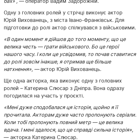
бах»
, —
оператор Вадим Задорожній.
Одну з головних ролей у стрічці виконує актор
Юрій Вихованець, з міста Івано-Франківськ. Для
підготовки до ролі актор спілкувався з військовими.
«В один момент я дійшов до того моменту, що це
велика честь — грати військового. Бо це герої
нашого часу. І коли це усвідомив, то почав ставитися
до ролі зовсім інакше, я отримав ще більше
натхнення», —
актор Юрій Вихованець.
Ще одна акторка, яка виконує одну з головних
ролей – Катерина Слюсар з Дніпра. Вона одразу
погодилася на участь у проєкті.
«Мені дуже сподобалася ця історія, щойно я її
прочитала. Акторам дуже часто пропонують серіали.
Коли тобі пропонують повний метр — це велика
вдача. І мені здалося, що це справді сильна історія»,
— акторка Катерина Слюсар.