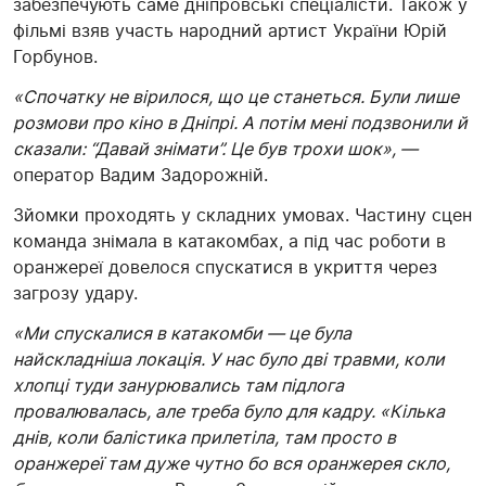
забезпечують саме дніпровські спеціалісти. Також у
фільмі взяв участь народний артист України Юрій
Горбунов.
«Спочатку не вірилося, що це станеться. Були лише
розмови про кіно в Дніпрі. А потім мені подзвонили й
сказали: “Давай знімати”. Це був трохи шок», —
оператор Вадим Задорожній.
Зйомки проходять у складних умовах. Частину сцен
команда знімала в катакомбах, а під час роботи в
оранжереї довелося спускатися в укриття через
загрозу удару.
«Ми спускалися в катакомби — це була
найскладніша локація. У нас було дві травми, коли
хлопці туди занурювались там підлога
провалювалась, але треба було для кадру. «Кілька
днів, коли балістика прилетіла, там просто в
оранжереї там дуже чутно бо вся оранжерея скло,