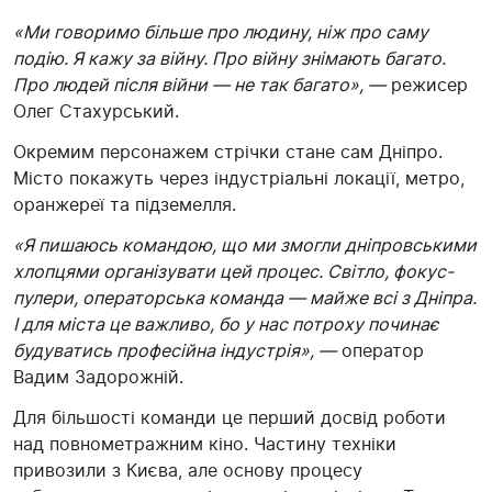
«Ми говоримо більше про людину, ніж про саму
подію. Я кажу за війну. Про війну знімають багато.
Про людей після війни — не так багато», —
режисер
Олег Стахурський.
Окремим персонажем стрічки стане сам Дніпро.
Місто покажуть через індустріальні локації, метро,
оранжереї та підземелля.
«Я пишаюсь командою, що ми змогли дніпровськими
хлопцями організувати цей процес. Світло, фокус-
пулери, операторська команда — майже всі з Дніпра.
І для міста це важливо, бо у нас потроху починає
будуватись професійна індустрія», —
оператор
Вадим Задорожній.
Для більшості команди це перший досвід роботи
над повнометражним кіно. Частину техніки
привозили з Києва, але основу процесу