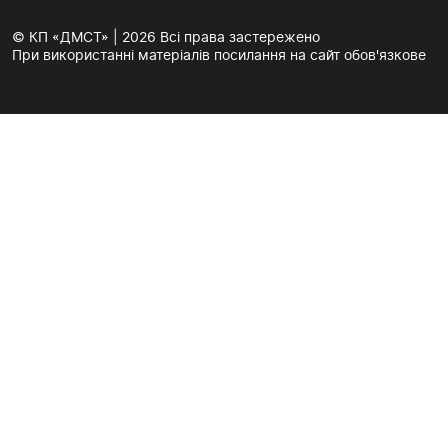
© КП «ДМСТ» | 2026 Всі права застережено
При використанні матеріалів посилання на сайт обов'язкове