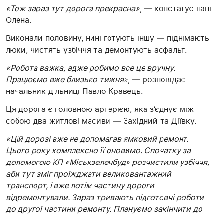
«Тож зараз тут дорога прекрасна»
, — констатує пані
Олена.
Виконали половину, нині готують іншу — піднімають
люки, чистять узбіччя та демонтують асфальт.
«Робота важка, адже робимо все це вручну.
Працюємо вже близько тижня»
, — розповідає
начальник дільниці Павло Кравець.
Ця дорога є головною артерією, яка з’єднує між
собою два житлові масиви — Західний та Діївку.
«Цій дорозі вже не допомагав ямковий ремонт.
Цього року комплексно її оновимо. Спочатку за
допомогою КП «Міськзеленбуд» розчистили узбіччя,
аби тут зміг проїжджати великовантажний
транспорт, і вже потім частину дороги
відремонтували. Зараз тривають підготовчі роботи
до другої частини ремонту. Плануємо закінчити до