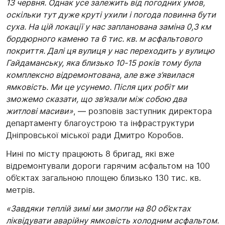
13 червня. Однак усе залежить від погодних умов,
оскільки тут дуже круті ухили і погода повинна бути
суха. На цій локації у нас запланована заміна 0,3 км
бордюрного каменю та 6 тис. кв. м асфальтового
покриття. Далі ця вулиця у нас переходить у вулицю
Гайдаманську, яка близько 10-15 років тому була
комплексно відремонтована, але вже з’явилася
ямковість. Ми це усунемо. Після цих робіт ми
зможемо сказати, що зв’язали між собою два
житлові масиви»
, — розповів заступник директора
департаменту благоустрою та інфраструктури
Дніпровської міської ради Дмитро Коробов.
Нині по місту працюють 8 бригад, які вже
відремонтували дороги гарячим асфальтом на 100
об’єктах загальною площею близько 130 тис. кв.
метрів.
«Завдяки теплій зимі ми змогли на 80 об’єктах
ліквідувати аварійну ямковість холодним асфальтом.