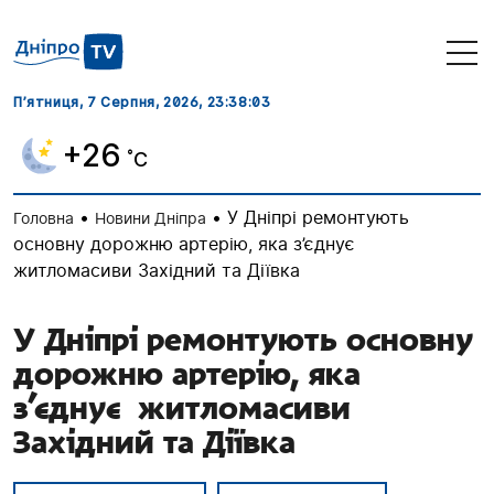
П’ятниця, 7 Серпня, 2026
, 23:38:05
+26
˚C
•
•
У Дніпрі ремонтують
Головна
Новини Дніпра
основну дорожню артерію, яка з’єднує
житломасиви Західний та Діївка
У Дніпрі ремонтують основну
дорожню артерію, яка
з’єднує житломасиви
Західний та Діївка