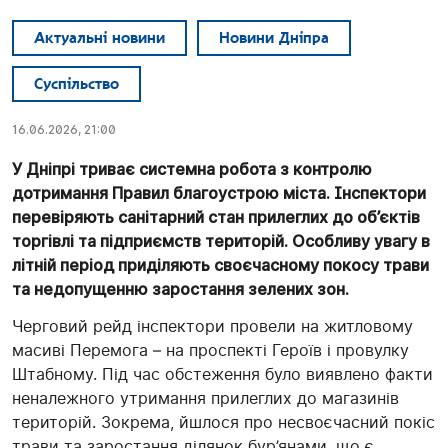
Актуальні новини
Новини Дніпра
Суспільство
16.06.2026, 21:00
У Дніпрі триває системна робота з контролю
дотримання Правил благоустрою міста. Інспектори
перевіряють санітарний стан прилеглих до об’єктів
торгівлі та підприємств територій. Особливу увагу в
літній період приділяють своєчасному покосу трави
та недопущенню заростання зелених зон.
Черговий рейд інспектори провели на житловому
масиві Перемога – на проспекті Героїв і провулку
Штабному. Під час обстеження було виявлено факти
неналежного утримання прилеглих до магазинів
територій. Зокрема, йшлося про несвоєчасний покіс
трави та заростання ділянок бур’янами, що є