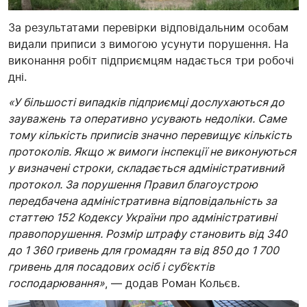
За результатами перевірки відповідальним особам
видали приписи з вимогою усунути порушення. На
виконання робіт підприємцям надається три робочі
дні.
«У більшості випадків підприємці дослухаються до
зауважень та оперативно усувають недоліки. Саме
тому кількість приписів значно перевищує кількість
протоколів. Якщо ж вимоги інспекції не виконуються
у визначені строки, складається адміністративний
протокол. За порушення Правил благоустрою
передбачена адміністративна відповідальність за
статтею 152 Кодексу України про адміністративні
правопорушення. Розмір штрафу становить від 340
до 1 360 гривень для громадян та від 850 до 1 700
гривень для посадових осіб і суб’єктів
господарювання»
, — додав Роман Кольєв.