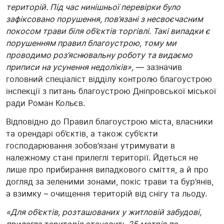
територій. Під час нинішньої перевірки було
зафіксовано порушення, пов’язані з несвоєчасним
покосом трави біля об’єктів торгівлі. Такі випадки є
порушенням правил благоустрою, тому ми
проводимо роз’яснювальну роботу та видаємо
приписи на усунення недоліків»,
— зазначив
головний спеціаліст відділу контролю благоустрою
інспекції з питань благоустрою Дніпровської міської
ради Роман Кольєв.
Відповідно до Правил благоустрою міста, власники
та орендарі об’єктів, а також суб’єкти
господарювання зобов’язані утримувати в
належному стані прилеглі території. Йдеться не
лише про прибирання випадкового сміття, а й про
догляд за зеленими зонами, покіс трави та бур’янів,
а взимку – очищення територій від снігу та льоду.
«Для об’єктів, розташованих у житловій забудові,