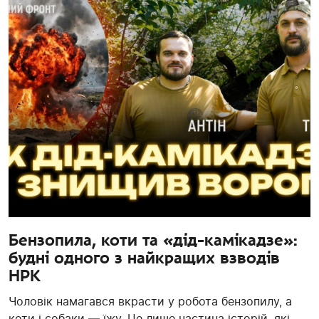
Бензопила, коти та «дід-камікадзе»:
будні одного з найкращих взводів
НРК
Чоловік намагався вкрасти у робота бензопилу, а
коти і собаки — їжу. Це лише частина історій, які