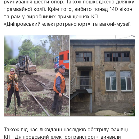
руйнування шести опор. Також пошкоджено ділянку
трамвайної колії. Крім того, вибито понад 140 вікон
та рам у виробничих приміщеннях КП
«Дніпровський електротранспорт» та вагоні-музеї.
Також під час ліквідації наслідків обстрілу фахівці
КП «Дніпровський електротранспорт» виявили