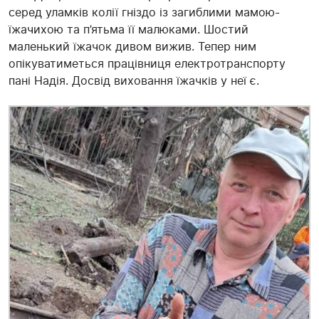
серед уламків колії гніздо із загиблими мамою-
їжачихою та п’ятьма її малюками. Шостий
маленький їжачок дивом вижив. Тепер ним
опікуватиметься працівниця електротранспорту
пані Надія. Досвід виховання їжачків у неї є.