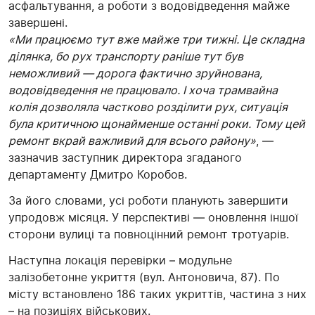
асфальтування, а роботи з водовідведення майже
завершені.
«Ми працюємо тут вже майже три тижні. Це складна
ділянка, бо рух транспорту раніше тут був
неможливий — дорога фактично зруйнована,
водовідведення не працювало. І хоча трамвайна
колія дозволяла частково розділити рух, ситуація
була критичною щонайменше останні роки. Тому цей
ремонт вкрай важливий для всього району»
, —
зазначив заступник директора згаданого
департаменту Дмитро Коробов.
За його словами, усі роботи планують завершити
упродовж місяця. У перспективі — оновлення іншої
сторони вулиці та повноцінний ремонт тротуарів.
Наступна локація перевірки – модульне
залізобетонне укриття (вул. Антоновича, 87). По
місту встановлено 186 таких укриттів, частина з них
– на позиціях військових.