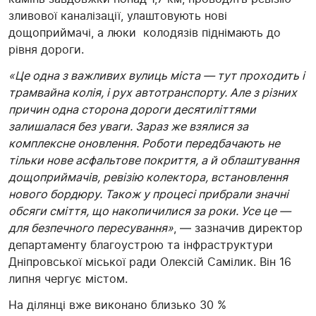
зливової каналізації, улаштовують нові
дощоприймачі, а люки колодязів піднімають до
рівня дороги.
«Це одна з важливих вулиць міста — тут проходить і
трамвайна колія, і рух автотранспорту. Але з різних
причин одна сторона дороги десятиліттями
залишалася без уваги. Зараз же взялися за
комплексне оновлення. Роботи передбачають не
тільки нове асфальтове покриття, а й облаштування
дощоприймачів, ревізію колектора, встановлення
нового бордюру. Також у процесі прибрали значні
обсяги сміття, що накопичилися за роки. Усе це —
для безпечного пересування»
, — зазначив директор
департаменту благоустрою та інфраструктури
Дніпровської міської ради Олексій Самілик. Він 16
липня чергує містом.
На ділянці вже виконано близько 30 %