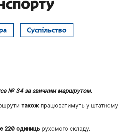
нспорту
ра
Суспільство
уса № 34 за звичним маршрутом.
маршрути
також
працюватимуть у штатному
е 220 одиниць
рухомого складу.