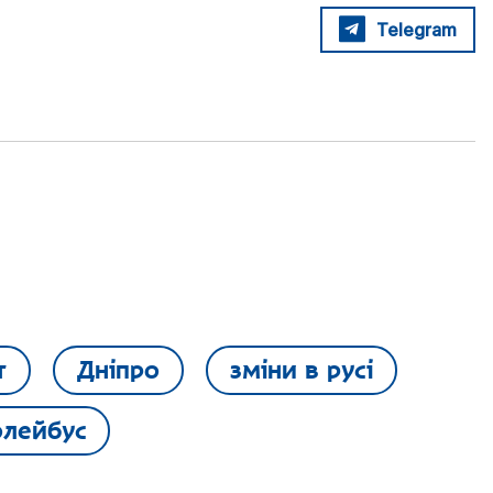
Telegram
т
Дніпро
зміни в русі
олейбус