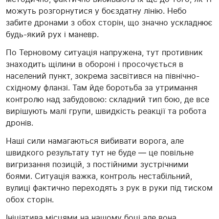
можуть розгорнутися у боєздатну лінію. Небо
забите дронами з обох сторін, що значно ускладнює
будь-який рух і маневр.
По Терновому ситуація напружена, тут противник
знаходить щілини в обороні і просочується в
населений пункт, зокрема засвітився на північно-
східному фланзі. Там йде боротьба за утримання
контролю над забудовою: складний тип бою, де все
вирішують малі групи, швидкість реакції та робота
дронів.
Наші сили намагаються вибивати ворога, але
швидкого результату тут не буде — це повільне
вигризання позицій, з постійними зустрічними
боями. Ситуація важка, контроль нестабільний,
вулиці фактично переходять з рук в руки під тиском
обох сторін.
Ініціатива місцями на нашому боці але вона