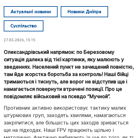
Актуальні новини
Новини Дніпра
Суспільство
27.03.2026, 15:15
Олександрівський напрямок: по Березовому
ситуація далека від тієї картинки, яку малюють у
зведеннях. Населений пункт не зачищений повністю,
там йде жорстка боротьба за контроль! Наші бійці
тримаються і тиснуть, але ворог не відступив ще і
намагається повернути втрачені позиції. Про це
повідомляє військовий на псевдо “Мучной”.
Противник активно використовує тактику малих
штурмових груп, заходять хвилями, намагаються
закріпитися, але більшість цих заходів зривається
ще на підходах. Наші FPV працюють щільно і
методично, фактично вибивають їх ще до того, як ті