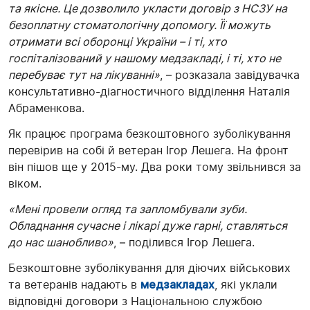
та якісне. Це дозволило укласти договір з НСЗУ на
безоплатну стоматологічну допомогу. Її можуть
отримати всі оборонці України – і ті, хто
госпіталізований у нашому медзакладі, і ті, хто не
перебуває тут на лікуванні»
, – розказала завідувачка
консультативно-діагностичного відділення Наталія
Абраменкова.
Як працює програма безкоштовного зуболікування
перевірив на собі й ветеран Ігор Лешега. На фронт
він пішов ще у 2015-му. Два роки тому звільнився за
віком.
«Мені провели огляд та запломбували зуби.
Обладнання сучасне і лікарі дуже гарні, ставляться
до нас шанобливо»
, – поділився Ігор Лешега.
Безкоштовне зуболікування для діючих військових
та ветеранів надають в
медзакладах
, які уклали
відповідні договори з Національною службою