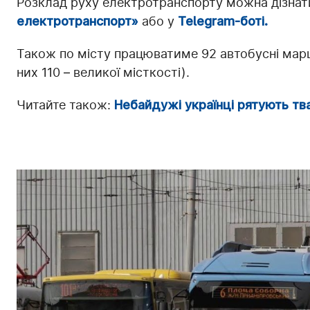
Розклад руху електротранспорту можна дізнати
електротранспорт»
або у
Telegram-боті.
Також по місту працюватиме 92 автобусні марш
них 110 – великої місткості).
Читайте також:
Небайдужі українці рятують тва