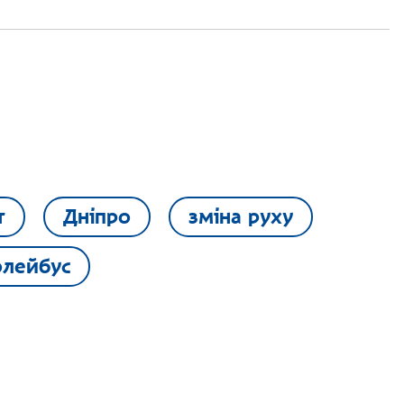
т
Дніпро
зміна руху
олейбус