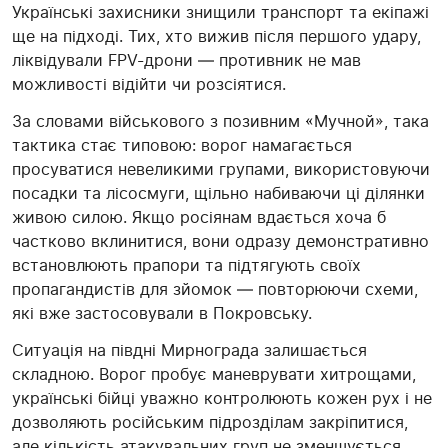
Українські захисники знищили транспорт та екіпажі
ще на підході. Тих, хто вижив після першого удару,
ліквідували FPV-дрони — противник не мав
можливості відійти чи розсіятися.
За словами військового з позивним «Мучной», така
тактика стає типовою: ворог намагається
просуватися невеликими групами, використовуючи
посадки та лісосмуги, щільно набиваючи ці ділянки
живою силою. Якщо росіянам вдається хоча б
частково вклинитися, вони одразу демонстративно
встановлюють прапори та підтягують своїх
пропагандистів для зйомок — повторюючи схеми,
які вже застосовували в Покровську.
Ситуація на півдні Мирнограда залишається
складною. Ворог пробує маневрувати хитрощами,
українські бійці уважно контролюють кожен рух і не
дозволяють російським підрозділам закріпитися,
але кількість атакувальних груп не зменшується.