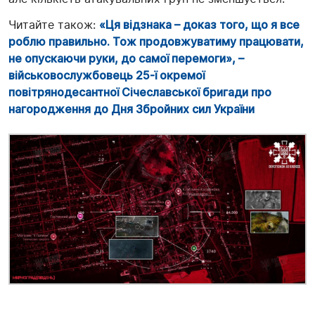
Читайте також:
«Ця відзнака – доказ того, що я все
роблю правильно. Тож продовжуватиму працювати,
не опускаючи руки, до самої перемоги», –
військовослужбовець 25-ї окремої
повітрянодесантної Січеславської бригади про
нагородження до Дня Збройних сил України