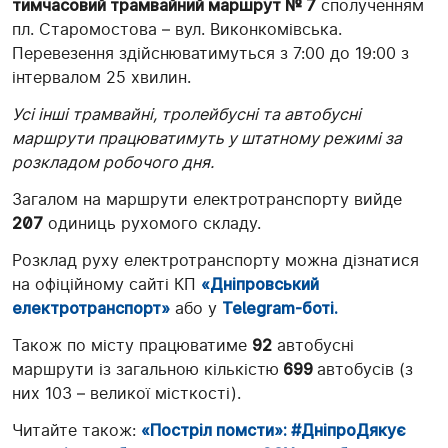
тимчасовий трамвайний маршрут № 7
сполученням
пл. Старомостова – вул. Виконкомівська.
Перевезення здійснюватимуться з 7:00 до 19:00 з
інтервалом 25 хвилин.
Усі інші трамвайні, тролейбусні та автобусні
маршрути працюватимуть у штатному режимі за
розкладом робочого дня.
Загалом на маршрути електротранспорту вийде
207
одиниць рухомого складу.
Розклад руху електротранспорту можна дізнатися
на офіційному сайті КП
«Дніпровський
електротранспорт»
або у
Telegram-боті.
Також по місту працюватиме
92
автобусні
маршрути із загальною кількістю
699
автобусів (з
них 103 – великої місткості).
Читайте також:
«Постріл помсти»: #ДніпроДякує