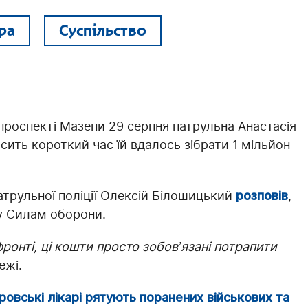
ра
Суспільство
проспекті Мазепи 29 серпня патрульна Анастасія
осить короткий час їй вдалось зібрати 1 мільйон
трульної поліції Олексій Білошицький
розповів
,
у Силам оборони.
фронті, ці кошти просто зобовʼязані потрапити
ежі.
провські лікарі рятують поранених військових та