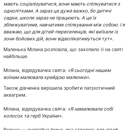
мають соціалізуватися, вони мають спілкуватися з
однолітками. А зараз це дуже важко, бо дитячі
садки, школи зараз не працюють. А це їх
зближуватиме, навчатиме спілкування між собою. І я
вважаю, що для дітей-переселенців, які виїхали із
зони бойових дій, вони відволікатимуться тут».
Маленька Мілана розповіла, що захопило її на святі
найбільше.
Мілана, відвідувачка свята:
«Я сьогодні нашим
воїнам малювала крейдою малюнки»
.
Також дівчинка вирішила зробити патріотичний
аквагрим.
Мілана, відвідувачка свята:
«Я намалювала собі
колосок та герб України».
Ведуча — енергійна Ірина, яка створює для дітей