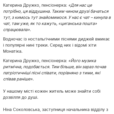
Катерина Дружко, пенсіонерка:
«Для нас це
потрібно, ця віддушина. Таким чином друзі бачаться
тут, з кимось тут знайомимося. У нас є чат – кинула в
чат, там уже, як то кажуть, «циганська пошта»
спрацювала».
Водночас із ностальгічними піснями диджей вмикає
і популярні нині треки. Серед них і відомі хіти
Монатіка.
Катерина Дружко, пенсіонерка:
«Його музика
ритмічна, подобається. Тим більше, він зараз почав
патріотичніші пісні співати, порівняно з тими, які
співав раніше».
У нашому місті кожен житель може знайти собі
дозвілля до душі.
Ніна Соколовська, заступниця начальника відділу з