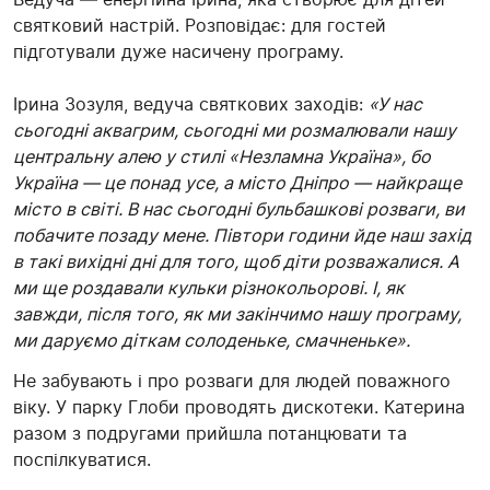
святковий настрій. Розповідає: для гостей
підготували дуже насичену програму.
Ірина Зозуля, ведуча святкових заходів:
«У нас
сьогодні аквагрим, сьогодні ми розмалювали нашу
центральну алею у стилі «Незламна Україна», бо
Україна — це понад усе, а місто Дніпро — найкраще
місто в світі. В нас сьогодні бульбашкові розваги, ви
побачите позаду мене. Півтори години йде наш захід
в такі вихідні дні для того, щоб діти розважалися. А
ми ще роздавали кульки різнокольорові. І, як
завжди, після того, як ми закінчимо нашу програму,
ми даруємо діткам солоденьке, смачненьке».
Не забувають і про розваги для людей поважного
віку. У парку Глоби проводять дискотеки. Катерина
разом з подругами прийшла потанцювати та
поспілкуватися.