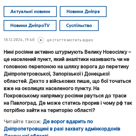
Актуальні новини
Новини Дніпра
Новини ДніпроTV
Суспільство
18.12.2024, 19:40
ця стаття містить відео
Нині росіяни активно штурмують Велику Новосілку –
це населений пункт, який аналітики називають чи не
головною перепоною на шляху ворога до перетину
Дніпропетровської, Запорізької і Донецької
областей. Дехто з військових пише, що бої точаться
вже на околицях населеного пункту. На
Покровському напрямку росіяни рвуться до траси
на Павлоград. Де може статись прорив і чому рф так
потрібно зайти на територію області?
Читайте також:
Де ворог вдарить по
Дніпропетровщині в разі захвату адмінкордонів