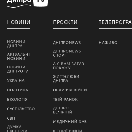
НОВИНИ
ПРОЄКТИ
ТЕЛЕПРОГР
НОВИНИ
ДНІПРОNEWS
НАЖИВО
ДНІПРА
ДНІПРОNEWS
АКТУАЛЬНІ
СПОРТ
НОВИНИ
А Я ВАМ ЗАРАЗ
НОВИНИ
ПОКАЖУ…
ДНІПРОTV
ЖИТТЄЛЮБИ
УКРАЇНА
ДНІПРА
ПОЛІТИКА
ОБЛИЧЧЯ ВІЙНИ
ЕКОЛОГІЯ
ТВІЙ РАНОК
ДНІПРО
СУСПІЛЬСТВО
ВЕЧІРНІЙ
СВІТ
МЕДИЧНИЙ ХАБ
ДУМКА
ЕКСПЕРТА
ІСТОРІЇ ВІЙНИ