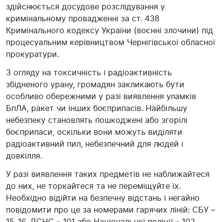
здійснюється досудове розслідування у
кримінальному провадженні за ст. 438
Кримінального кодексу України (воєнні злочини) під
процесуальним керівництвом Чернігівської обласної
прокуратури.
З огляду на токсичність і радіоактивність
збідненого урану, громадян закликають бути
особливо обережними у разі виявлення уламків
БпЛА, ракет чи інших боєприпасів. Найбільшу
небезпеку становлять пошкоджені або згорілі
боєприпаси, оскільки вони можуть виділяти
радіоактивний пил, небезпечний для людей і
довкілля.
У разі виявлення таких предметів не наближайтеся
до них, не торкайтеся та не переміщуйте їх.
Необхідно відійти на безпечну відстань і негайно
повідомити про це за номерами гарячих ліній: СБУ –
15-16, ДСНС – 101 або Національної поліції – 102.