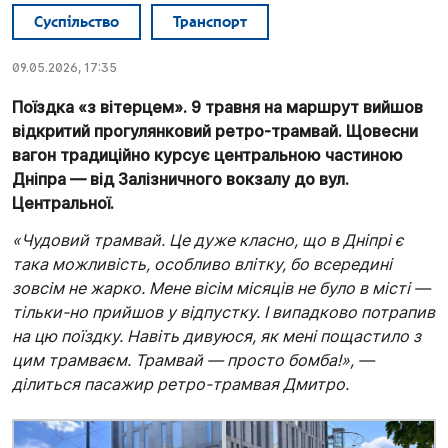
Суспільство
Транспорт
09.05.2026, 17:35
Поїздка «з вітерцем». 9 травня на маршрут вийшов
відкритий прогулянковий ретро-трамвай. Щовесни
вагон традиційно курсує центральною частиною
Дніпра — від Залізничного вокзалу до вул.
Центральної.
«Чудовий трамвай. Це дуже класно, що в Дніпрі є
така можливість, особливо влітку, бо всередині
зовсім не жарко. Мене вісім місяців не було в місті —
тільки-но прийшов у відпустку. І випадково потрапив
на цю поїздку. Навіть дивуюся, як мені пощастило з
цим трамваєм. Трамвай — просто бомба!», —
ділиться пасажир ретро-трамвая Дмитро.