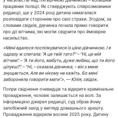
у насиль
стві над п’ятирічною дівчинкою –
колишній
працівник поліції.
Як стверджують співрозмовники
редакції, ще у 2024 році дитина намагалася
розповідати стороннім про свої страхи. Згодом, за
словами свідків, дівчинка почала прямо говорити
про дії вітчима, які могли свідчити про
ймовірне
насильство.
«Мені вдалося поспілкуватися із цією дівчинкою. І я
одразу ж спитала: “А це твій тато?” – “Ні, це мій
вітчим”. – “А ти його, мабуть, дуже любиш, що ти його
цілуєш?”. – “Ні, – сказала дівчинка, – він з мене
знущається. Але ви нікому не кажіть. Бо мені
заборонила говорити мати”.», — Юлія, свідок.
Попри свідчення очевидців та відкрите кримінальне
провадження, чоловік залишається на волі.
За
інформацією джерел редакції, суд обрав йому
запобіжний захід у вигляді домашнього арешту.
Провадження відкрили восени 2025 року. Дитину