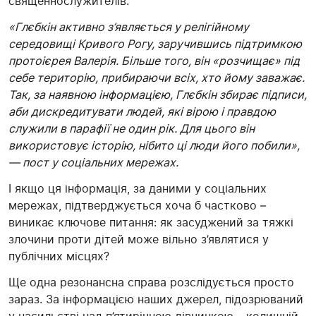
священнослужителів.
«Глєбкін
активно з’являється у релігійному
середовищі Кривого Рогу, заручившись підтримкою
протоієрея
Валерія. Більше того, він «розчищає» під
себе територію, прибираючи всіх, хто йому заважає.
Так, за наявною інформацією,
Глєбкін
збирає підписи,
аби дискредитувати людей, які вірою і правдою
служили в парафії не один рік. Для цього він
використовує історію, нібито ці люди його побили»,
— пост у соціальних мережах.
І якщо ця інформація, за даними у
соціальних
мережах,
підтверджується хоча б частково –
виникає ключове питання: як засуджений за тяжкі
злочини проти дітей може вільно з’являтися у
публічних місцях?
Ще одна резонансна справа розслідується просто
зараз. За інформацією наших джерел, підозрюваний