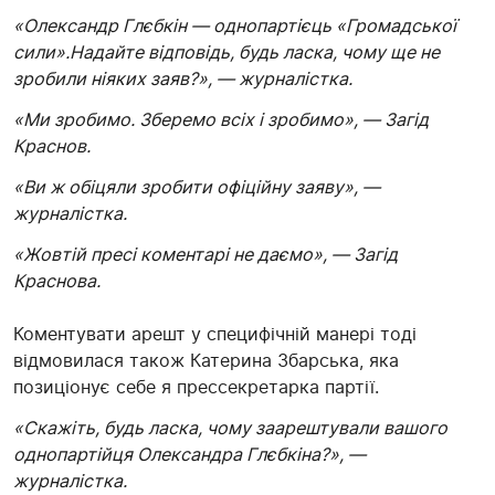
«Олександр Глєбкін —
однопартієць
«Громадської
сили».Надайте відповідь, будь ласка, чому ще не
зробили ніяких заяв?», — журналістка.
«Ми зробимо. Зберемо всіх і зробимо», — Загід
Краснов.
«Ви ж обіцяли зробити офіційну заяву», —
журналістка.
«Жовтій пресі коментарі не даємо», — Загід
Краснова.
Коментувати арешт у специфічній манері тоді
відмовилася також Катерина
Збарська
, яка
позиціонує себе я
прессекретарка
партії.
«Скажіть, будь ласка, чому заарештували вашого
однопартійця Олександра
Глєбкіна
?», —
журналістка.