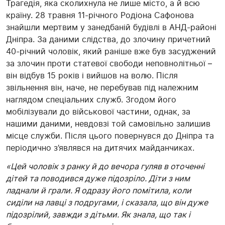
Трагедія, яка сколихнула не лише місто, а й всю
країну. 28 травня 11-річного Родіона Сафонова
знайшли мертвим у занедбаній будівлі в АНД-районі
Дніпра. За даними слідства, до злочину причетний
40-річний чоловік, який раніше вже був засуджений
за злочин проти статевої свободи неповнолітньої –
він відбув 15 років і вийшов на волю. Після
звільнення він, наче, не перебував під належним
наглядом спеціальних служб. Згодом його
мобілізували до військової частини, однак, за
нашими даними, невдовзі той самовільно залишив
місце служби. Після цього повернувся до Дніпра та
періодично з’являвся на дитячих майданчиках.
«Цей чоловік з ранку й до вечора гуляв в оточенні
дітей та поводився дуже підозріло. Діти з ним
ладнали й грали. Я одразу його помітила, коли
сиділи на лавці з подругами, і сказала, що він дуже
підозрілий, завжди з дітьми. Як знала, що так і