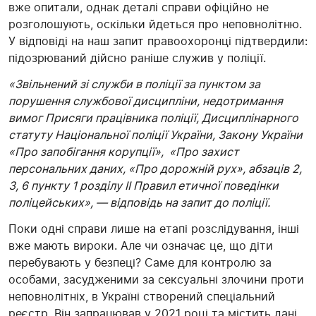
вже опитали, однак деталі справи офіційно не
розголошують, оскільки йдеться про неповнолітню.
У відповіді на наш запит правоохоронці підтвердили:
підозрюваний дійсно раніше служив у поліції.
«Звільнений
зі служби в поліції за пунктом
за
порушення службової
дисципліни, недотримання
вимог
Присяги працівника поліції, Дисциплінарного
статуту Національної поліції України,
Закону України
«Про запобігання корупції»,
«Про захист
персональних даних, «Про дорожній рух», абзаців 2,
3, 6 пункту 1 розділу II Правил етичної поведінки
поліцейських», — відповідь на запит до поліції.
Поки одні справи лише на етапі розслідування, інші
вже мають
вироки
. Але чи означає це, що діти
перебувають у безпеці?
Саме для контролю за
особами, засудженими за сексуальні злочини проти
неповнолітніх, в Україні створений спеціальний
реєстр. Він запрацював у 2021 році та містить дані