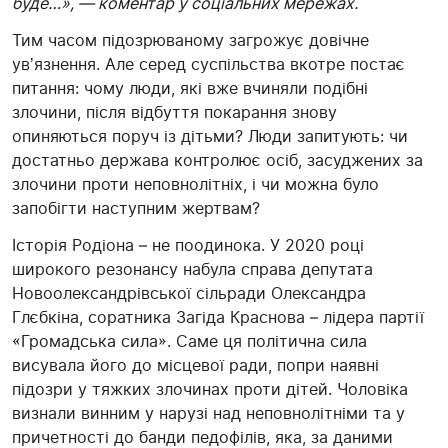
буде…», — коментар у соціальних мережах.
Тим часом підозрюваному загрожує довічне
увʼязнення. Але серед суспільства вкотре постає
питання: чому люди, які вже вчиняли подібні
злочини, після відбуття покарання знову
опиняються поруч із дітьми? Люди запитують: чи
достатньо держава контролює осіб, засуджених за
злочини проти неповнолітніх, і чи можна було
запобігти наступним жертвам?
Історія Родіона – не поодинока. У 2020 році
широкого резонансу набула справа депутата
Новоолександрівської сільради Олександра
Глєбкіна, соратника Загіда Краснова – лідера партії
«Громадська сила». Саме ця політична сила
висувала його до місцевої ради, попри наявні
підозри у тяжких злочинах проти дітей. Чоловіка
визнали винним у нарузі над неповнолітніми та у
причетності до банди педофілів, яка, за даними