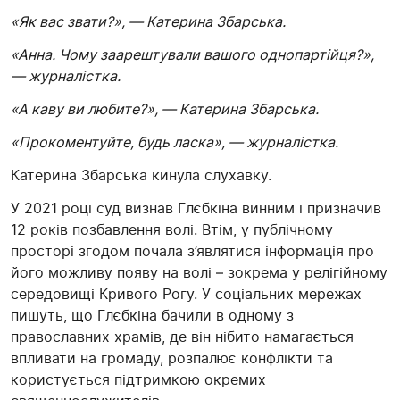
«Як вас звати?», — Катерина Збарська.
«Анна. Чому заарештували вашого однопартійця?»,
— журналістка.
«
А каву ви любите?», — Катерина Збарська.
«Прокоментуйте, будь ласка», — журналістка.
Катерина Збарська
кинула слухавку.
У 2021 році суд визнав
Глєбкіна
винним і призначив
12 років позбавлення волі. Втім, у публічному
просторі згодом почала з’являтися інформація про
його можливу появу на волі – зокрема у релігійному
середовищі Кривого Рогу.
У
соціальних мережах
пишуть, що
Глєбкіна
бачили в одному з
православних храмів, де він нібито намагається
впливати на громаду, розпалює конфлікти та
користується
підтримкою окремих