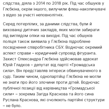
слідства, діяла з 2014 по 2018 рік. Під час обшуків у
Глєбкіна, окрім іншого, вилучили флеш-накопичувачі
з відео за участі неповнолітніх.
Серед потерпілих, за даними слідства, були й
вихованці дитячих закладів, яких могли забирати
під виглядом опіки на вихідні. Під час обшуків
поліція також виявила
у
Глєбкіна
підроблене
посвідчення співробітника СБУ.
Водночас окремий
аспект справи – юридичний супровід фігуранта.
З
ахист Олександра
Глєбкіна
здійснював адвокат
Юрій Гладков –
депутат від партії «Громадська
сила». Він представляв інтереси обвинуваченого в
суді
.
Таким чином, однопартійці
Глєбкіна
не могли
не знати про його злочини проти дітей.
Водночас
публічної позиції від керівництва «Громадської
сили» – зокрема
Загіда
Краснова та його сина
Руслана Краснова, які очолюють партійні структури
– не було.