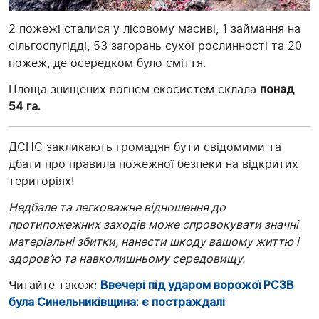
2 пожежі сталися у лісовому масиві, 1 займання на
сільгоспугідді, 53 загорань сухої рослинності та 20
пожеж, де осередком було сміття.
Площа знищених вогнем екосистем склала
понад
54 га.
ДСНС закликають громадян бути свідомими та
дбати про правила пожежної безпеки на відкритих
територіях!
Недбале та легковажне відношення до
протипожежних заходів може спровокувати значні
матеріальні збитки, нанести шкоду вашому життю і
здоров’ю та навколишньому середовищу.
Читайте також:
Ввечері під ударом ворожої РСЗВ
була Синельниківщина: є постраждалі