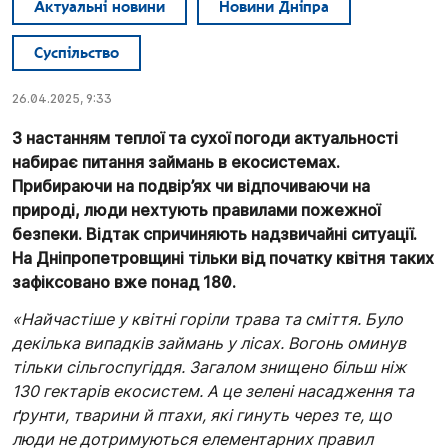
Актуальні новини
Новини Дніпра
Суспільство
26.04.2025, 9:33
З настанням теплої та сухої погоди актуальності
набирає питання займань в екосистемах.
Прибираючи на подвір’ях чи відпочиваючи на
природі, люди нехтують правилами пожежної
безпеки. Відтак спричиняють надзвичайні ситуації.
На Дніпропетровщині тільки від початку квітня таких
зафіксовано вже понад 180.
«Найчастіше у квітні горіли трава та сміття. Було
декілька випадків займань у лісах. Вогонь оминув
тільки сільгоспугіддя. Загалом знищено більш ніж
130 гектарів екосистем. А це зелені насадження та
ґрунти, тварини й птахи, які гинуть через те, що
люди не дотримуються елементарних правил