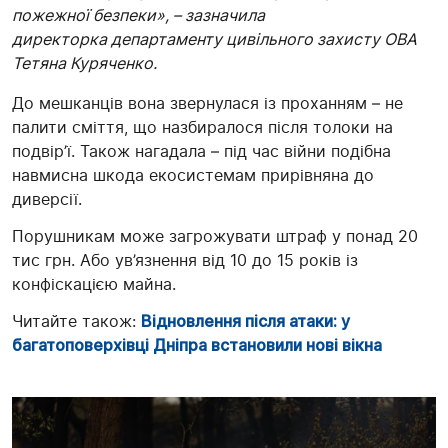
пожежної безпеки»,
–
зазначила
директорка департаменту цивільного захисту ОВА
Тетяна Куряченко.
До мешканців вона звернулася із проханням – не
палити сміття, що назбиралося після толоки на
подвір’ї. Також нагадала – під час війни подібна
навмисна шкода екосистемам прирівняна до
диверсії.
Порушникам може загрожувати штраф у понад 20
тис грн. Або ув’язнення від 10 до 15 років із
конфіскацією майна.
Читайте також:
Відновлення після атаки: у
багатоповерхівці Дніпра встановили нові вікна