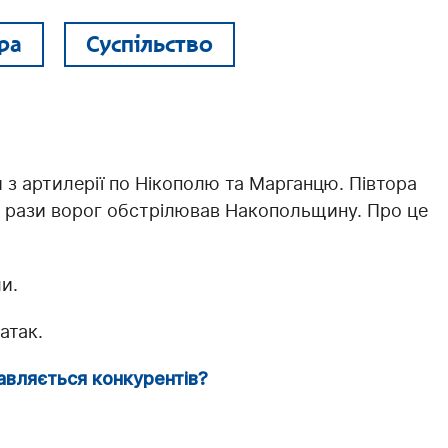
ра
Суспільство
и з артилерії по Нікополю та Марганцю. Півтора
4 рази ворог обстрілював Накопольщину. Про це
и.
атак.
авляється конкурентів?