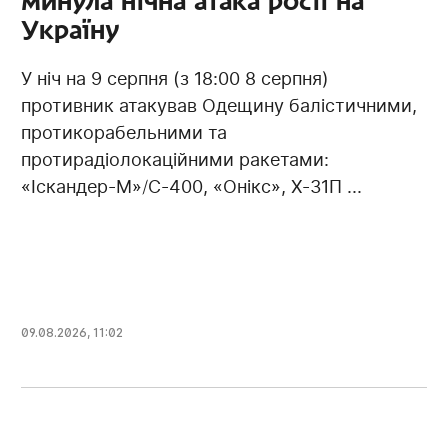
минула нічна атака росії на
Україну
У ніч на 9 серпня (з 18:00 8 серпня)
противник атакував Одещину балістичними,
протикорабельними та
протирадіолокаційними ракетами:
«Іскандер-М»/С-400, «Онікс», Х-31П ...
09.08.2026, 11:02