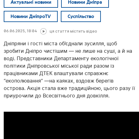
Актуальні новини
Новини Дніпра
Новини ДніпроTV
Суспільство
06.06.2025, 18:04
ця стаття містить відео
Дніпряни і гості міста об’єднали зусилля, щоб
зробити Дніпро чистішим — не лише на суші, а й на
воді. Представники Департаменту екологічної
політики Дніпровської міської ради разом із
працівниками ДТЕК влаштували справжнє
“екополювання” —на каяках, вздовж берегів
острова. Акція стала вже традиційною, цього разу її
приурочили до Всесвітнього дня довкілля.