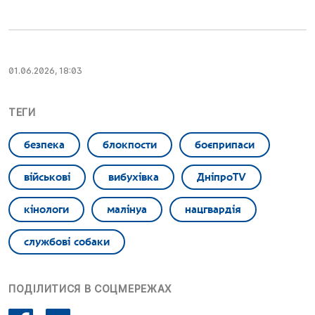
01.06.2026, 18:03
ТЕГИ
безпека
блокпости
боєприпаси
військові
вибухівка
ДніпроTV
кінологи
малінуа
нацгвардія
службові собаки
ПОДІЛИТИСЯ В СОЦМЕРЕЖАХ