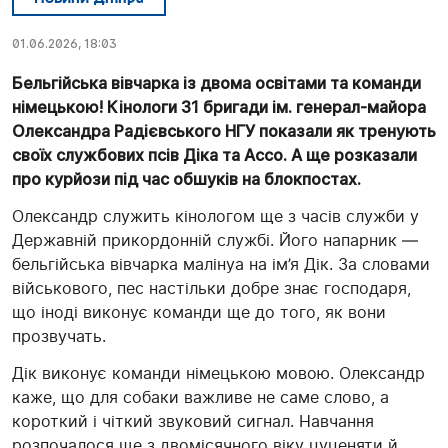
01.06.2026, 18:03
Бельгійська вівчарка із двома освітами та команди
німецькою! Кінологи 31 бригади ім. генерал-майора
Олександра Радієвського НГУ показали як тренують
своїх службових псів Діка та Ассо. А ще розказали
про курйози під час обшуків на блокпостах.
Олександр служить кінологом ще з часів служби у
Державній прикордонній службі. Його напарник —
бельгійська вівчарка малінуа на ім’я Дік. За словами
військового, пес настільки добре знає господаря,
що іноді виконує команди ще до того, як вони
прозвучать.
Дік виконує команди німецькою мовою. Олександр
каже, що для собаки важливе не саме слово, а
короткий і чіткий звуковий сигнал. Навчання
розпочалося ще з двомісячного віку цуценяти й