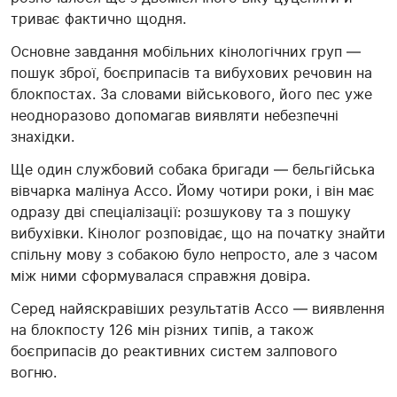
триває фактично щодня.
Основне завдання мобільних кінологічних груп —
пошук зброї, боєприпасів та вибухових речовин на
блокпостах. За словами військового, його пес уже
неодноразово допомагав виявляти небезпечні
знахідки.
Ще один службовий собака бригади — бельгійська
вівчарка малінуа Ассо. Йому чотири роки, і він має
одразу дві спеціалізації: розшукову та з пошуку
вибухівки. Кінолог розповідає, що на початку знайти
спільну мову з собакою було непросто, але з часом
між ними сформувалася справжня довіра.
Серед найяскравіших результатів Ассо — виявлення
на блокпосту 126 мін різних типів, а також
боєприпасів до реактивних систем залпового
вогню.