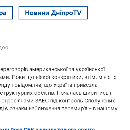
ра
Новини ДніпроTV
ідео
переговорів американської та української
ми. Поки що ніякої конкретики, втім, міністр
нду повідомляв, що Україна привезла
структурних об’єктів. Почалась ширитись і
ної росіянами ЗАЕС під контроль Сполучених
вді є ознаки наближення перемир’я – в нашому
ому Розі: СБУ викрила їхнього агента