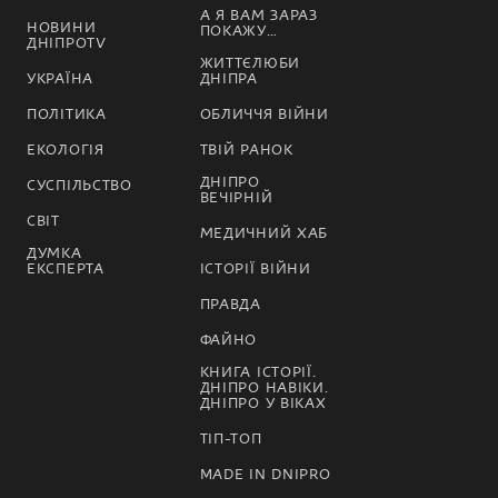
А Я ВАМ ЗАРАЗ
НОВИНИ
ПОКАЖУ…
ДНІПРОTV
ЖИТТЄЛЮБИ
УКРАЇНА
ДНІПРА
ПОЛІТИКА
ОБЛИЧЧЯ ВІЙНИ
ЕКОЛОГІЯ
ТВІЙ РАНОК
ДНІПРО
СУСПІЛЬСТВО
ВЕЧІРНІЙ
СВІТ
МЕДИЧНИЙ ХАБ
ДУМКА
ЕКСПЕРТА
ІСТОРІЇ ВІЙНИ
ПРАВДА
ФАЙНО
КНИГА ІСТОРІЇ.
ДНІПРО НАВІКИ.
ДНІПРО У ВІКАХ
ТІП-ТОП
MADE IN DNIPRO