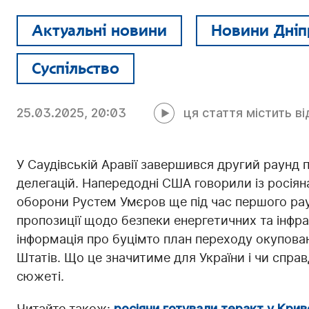
Актуальні новини
Новини Дніп
Суспільство
25.03.2025, 20:03
ця стаття містить в
У Саудівській Аравії завершився другий раунд 
делегацій. Напередодні США говорили із росіяна
оборони Рустем Умєров ще під час першого рау
пропозиції щодо безпеки енергетичних та інфра
інформація про буцімто план переходу окупова
Штатів. Що це значитиме для України і чи спра
сюжеті.
Читайте також:
росіяни готували теракт у Крив