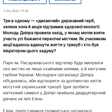
11.04.2023, 19:20
Три в одному — «дихаючий» державний герб,
зелена зона й акція підтримки здорової екології.
Молодь Дніпра провела захід, у якому могли взяти
участь усі бажаючі пересічні містяни. Як учасникам
акції вдалось вдихнути життя у тризуб і хто був
ініціатором цього задуму?
Парк ім. Писаржевського відтепер буде милувати
око містян не лише охайними алеями, а й квітучим
гербом України. Молодіжні організації Дніпра
об’єднались, аби відтворити за допомогою квітів
могутній український тризуб. Ідея зробити
квітковий символ у Дніпрі прийшла двадцятирічній
дівчині на ім’я Еліна.
Еліна, представниця громадської організації