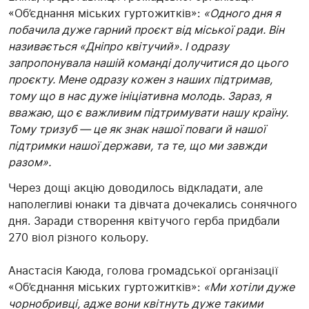
«Об’єднання міських гуртожитків»:
«Одного дня я
побачила дуже гарний проєкт від міської ради. Він
називається «Дніпро квітучий». І одразу
запропонувала нашій команді долучитися до цього
проєкту. Мене одразу кожен з наших підтримав,
тому що в нас дуже ініціативна молодь. Зараз, я
вважаю, що є важливим підтримувати нашу країну.
Тому тризуб — це як знак нашої поваги й нашої
підтримки нашої держави, та те, що ми завжди
разом».
Через дощі акцію доводилось відкладати, але
наполегливі юнаки та дівчата дочекались сонячного
дня. Заради створення квітучого герба придбали
270 віол різного кольору.
Анастасія Каюда, голова громадської організації
«Об’єднання міських гуртожитків»:
«Ми хотіли дуже
чорнобривці, адже вони квітнуть дуже такими