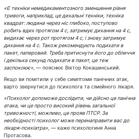
«Є техніки немедикаментозного зменшення рівня
тривоги, наприклад, це дихальні техніки, техніка
квадрат: людина через ніс глибоко, поступово
робить вдих протягом 4 с, затримує дихання на 4 с,
видихає через рот протягом 4 с, і знову затримує
дихання на 4 с. Також рекомендують подихати в
пакет, паперовий. Треба притиснути його до обличчя
і декілька секунд подихати в пакет, це теж
заспокоює»,
— пояснює Віктор Кокашинський.
Якщо ви помітили у себе симптоми панічних атак,
варто звернутися до психолога та сімейного лікаря.
«Психолог допоможе дослідити, чи дійсно це панічна
атака, чи це просто високий рівень загальної
тривожності, можливо, це прояв ПТСР. За
необхідності психолог може перенаправити вас до
лікаря-психіатра»,
— каже психологиня Анна
Протасова.