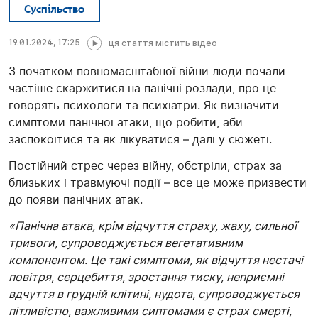
Суспільство
19.01.2024, 17:25
ця стаття містить відео
З початком повномасштабної війни люди почали
частіше скаржитися на панічні розлади, про це
говорять психологи та психіатри. Як визначити
симптоми панічної атаки, що робити, аби
заспокоїтися та як лікуватися – далі у сюжеті.
Постійний стрес через війну, обстріли, страх за
близьких і травмуючі події – все це може призвести
до появи панічних атак.
«Панічна атака, крім відчуття страху, жаху, сильної
тривоги, супроводжується вегетативним
компонентом. Це такі симптоми, як відчуття нестачі
повітря, серцебиття, зростання тиску, неприємні
вдчуття в грудній клітині, нудота, супроводжується
пітливістю, важливими сиптомами є страх смерті,