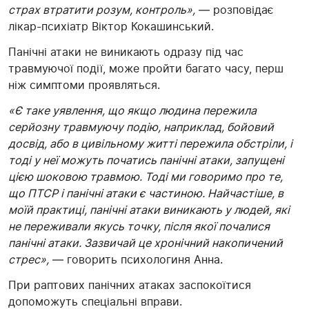
страх втратити розум, контроль»,
— розповідає
лікар-психіатр Віктор Кокашинський.
Панічні атаки не виникають одразу під час
травмуючої події, може пройти багато часу, перш
ніж симптоми проявляться.
«Є таке уявлення, що якщо людина пережила
серйозну травмуючу подію, наприклад, бойовий
досвід, або в цивільному житті пережила обстріли, і
тоді у неї можуть початись панічні атаки, запущені
цією шоковою травмою. Тоді ми говоримо про те,
що ПТСР і панічні атаки є частиною. Найчастіше, в
моїй практиці, панічні атаки виникають у людей, які
не переживали якусь точку, після якої почалися
панічні атаки. Зазвичай це хронічний накопичений
стрес»,
— говорить психологиня Анна.
При раптових панічних атаках заспокоїтися
допоможуть спеціальні вправи.