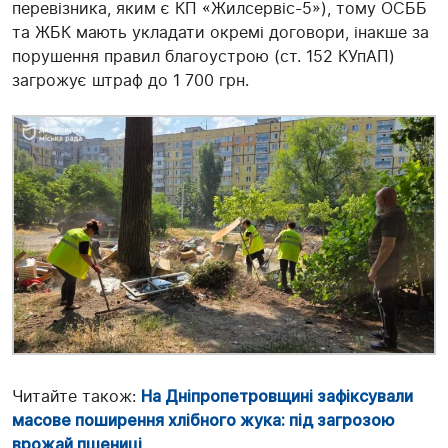
перевізника, яким є КП «Жилсервіс-5»), тому ОСББ
та ЖБК мають укладати окремі договори, інакше за
порушення правил благоустрою (ст. 152 КУпАП)
загрожує штраф до 1 700 грн.
Читайте також:
На Дніпропетровщині зафіксували
масове поширення хлібного жука: під загрозою
врожай пшениці