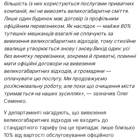
більшість із них користуються послугами приватних
компаній, які не вивозять великогабаритне сміття.
Лише один будинок має договір із профільним
офіційним перевізником. Як наслідок — майже 80%
тутешніх мешканців взагалі не сплачують за
вивезення великогабаритних відходів, тому стихійне
звалище утворюється знову і знову.Вихід один: усі
без винятку перевізники, зокрема й приватні, повинні
мати офіційні договори на вивезення
великогабаритних відходів, а громадяни —
оплачувати цю послугу. Ми продовжуємо
роз’яснювальну роботу, але поки що очищення міста
тримається на наших зусиллях»
, — зазначив Олег
Семенко.
У департаменті нагадують, що вивезення
великогабаритних відходів не входить до
стандартного тарифу (на це припадає лише близько
10% від вартості обслуговування офіційного