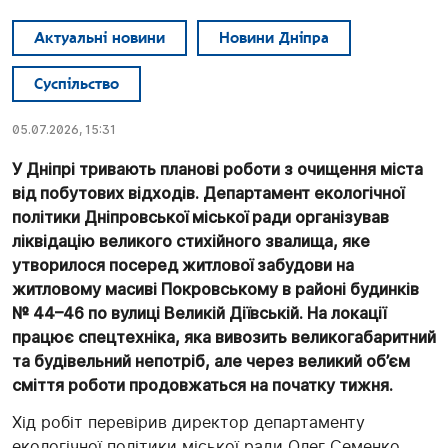
Актуальні новини
Новини Дніпра
Суспільство
05.07.2026, 15:31
У Дніпрі тривають планові роботи з очищення міста
від побутових відходів. Департамент екологічної
політики Дніпровської міської ради організував
ліквідацію великого стихійного звалища, яке
утворилося посеред житлової забудови на
житловому масиві Покровському в районі будинків
№ 44–46 по вулиці Великій Діївській. На локації
працює спецтехніка, яка вивозить великогабаритний
та будівельний непотріб, але через великий об’єм
сміття роботи продовжаться на початку тижня.
Хід робіт перевірив директор департаменту
екологічної політики міської ради Олег Семенко,