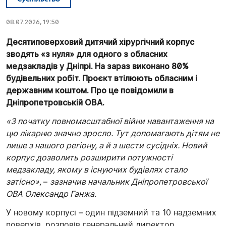
08.07.2026, 19:50
Десятиповерховий дитячий хірургічний корпус
зводять «з нуля» для одного з обласних
медзакладів у Дніпрі. На зараз виконано 80%
будівельних робіт. Проєкт втілюють обласним і
державним коштом. Про це повідомили в
Дніпропетровській ОВА.
«З початку повномасштабної війни навантаження на
цю лікарню значно зросло. Тут допомагають дітям не
лише з нашого регіону, а й з шести сусідніх.
Новий
корпус
дозволить розширити потужності
медзакладу, якому в існуючих будівлях стало
затісно»,
–
зазначив начальник Дніпропетровської
ОВА Олександр Ганжа.
У новому корпусі – один підземний та 10 надземних
поверхів, розповів генеральний директор