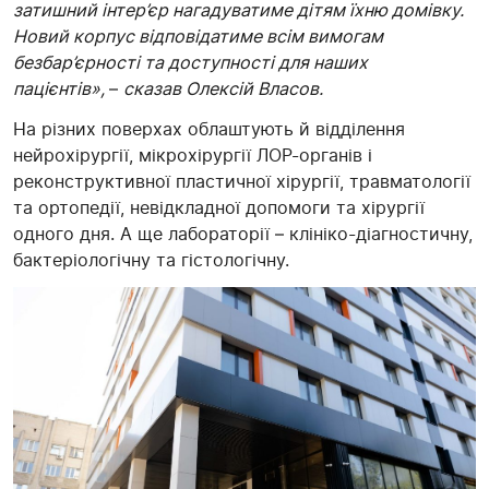
затишний інтер’єр нагадуватиме дітям їхню домівку.
Новий корпус відповідатиме всім вимогам
безбар’єрності та доступності для наших
пацієнтів»,
–
сказав Олексій Власов.
На різних поверхах облаштують й відділення
нейрохірургії, мікрохірургії ЛОР-органів і
реконструктивної пластичної хірургії, травматології
та ортопедії, невідкладної допомоги та хірургії
одного дня. А ще лабораторії – клініко-діагностичну,
бактеріологічну та гістологічну.