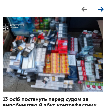
13 осіб постануть перед судом за
виробництво й збут контрафактних