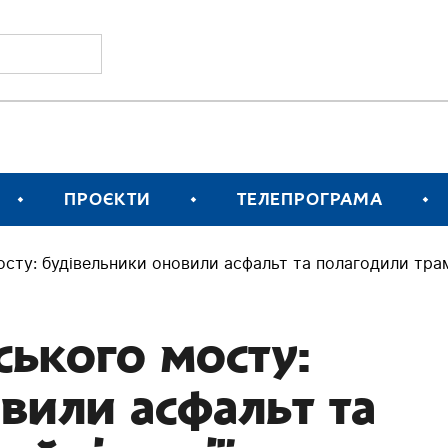
ПРОЄКТИ
ТЕЛЕПРОГРАМА
сту: будівельники оновили асфальт та полагодили трам
ького мосту:
вили асфальт та