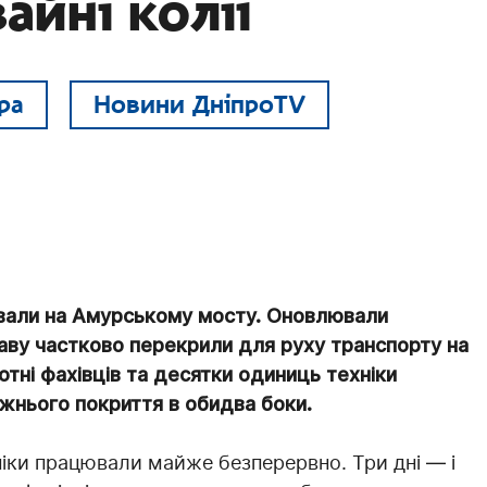
айні колії
ра
Новини ДніпроTV
цювали на Амурському мосту. Оновлювали
аву частково перекрили для руху транспорту на
 сотні фахівців та десятки одиниць техніки
жнього покриття в обидва боки.
хніки працювали майже безперервно. Три дні — і