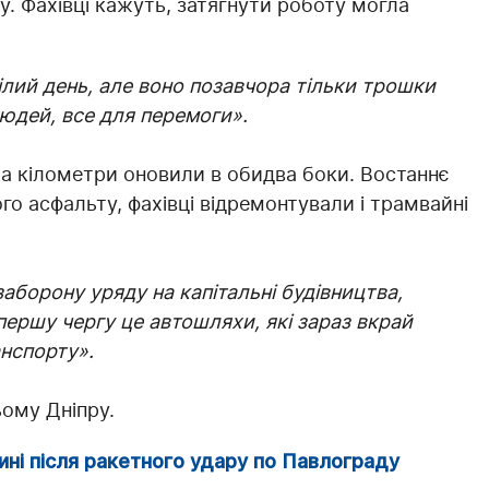
. Фахівці кажуть, затягнути роботу могла
ілий день, але воно позавчора тільки трошки
людей, все для перемоги».
а кілометри оновили в обидва боки. Востаннє
го асфальту, фахівці відремонтували і трамвайні
аборону уряду на капітальні будівництва,
першу чергу це автошляхи, які зараз вкрай
анспорту».
ому Дніпру.
ині після ракетного удару по Павлограду