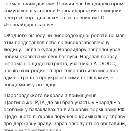
громадським діячем». Певний час був директором
комунальної установи Новоайдарський селищний
центр «Спорт для всіх» та засновником ГО
«Новоайдарська січ».
«Жодного бізнесу чи високодохідної роботи не мав,
втім представляв себе як високозабезпечену
людину. Після окупації Новоайдару запропонував
новим «хазяєвам» свої послуги. Надавав ворогу
інформацію щодо патріотів, учасників АТО/ООС,
членів їхніх родин та про співробітників місцевої
адміністрації з проукраїнськими поглядами», –
повідомили у розвідці.
Шароградського викрали з приміщення
Щастинської РДА, де він брав участь у «нараді» з
особами у балаклавах та військовій формі армії РФ.
Щодо нього в Україні порушено кримінальну справу
про державну зраду. Зараз з’ясовуються обставини,
причини та мотиви події.