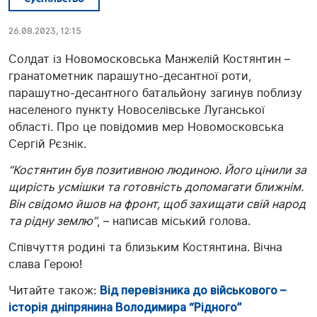
26.08.2023, 12:15
Солдат із Новомосковська Манжелій Костянтин –
гранатометник парашутно-десантної роти,
парашутно-десантного батальйону загинув поблизу
населеного пункту Новоселівське Луганської
області. Про це повідомив мер Новомосковська
Сергій Рєзнік.
“Костянтин був позитивною людиною. Його цінили за
щирість усмішки та готовність допомагати ближнім.
Він свідомо йшов на фронт, щоб захищати свій народ
та рідну землю”
, – написав міський голова.
Співчуття родині та близьким Костянтина. Вічна
слава Герою!
Читайте також:
Від перевізника до військового –
історія дніпрянина Володимира “Рідного”