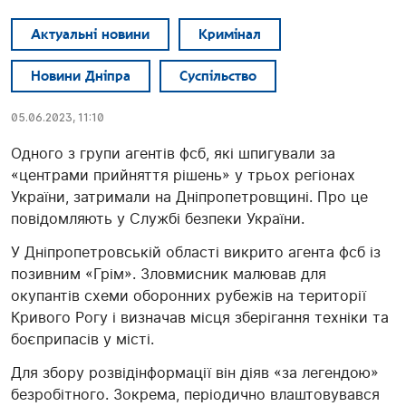
Актуальні новини
Кримінал
Новини Дніпра
Суспільство
05.06.2023, 11:10
Одного з групи агентів фсб, які шпигували за
«центрами прийняття рішень» у трьох регіонах
України, затримали на Дніпропетровщині. Про це
повідомляють у Службі безпеки України.
У Дніпропетровській області викрито агента фсб із
позивним «Грім». Зловмисник малював для
окупантів схеми оборонних рубежів на території
Кривого Рогу і визначав місця зберігання техніки та
боєприпасів у місті.
Для збору розвідінформації він діяв «за легендою»
безробітного. Зокрема, періодично влаштовувався