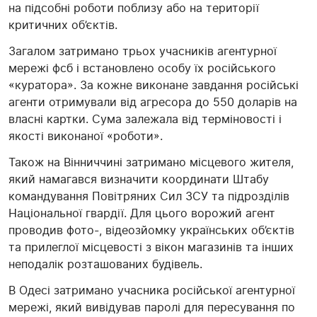
на підсобні роботи поблизу або на території
критичних об’єктів.
Загалом затримано трьох учасників агентурної
мережі фсб і встановлено особу їх російського
«куратора». За кожне виконане завдання російські
агенти отримували від агресора до 550 доларів на
власні картки. Сума залежала від терміновості і
якості виконаної «роботи».
Також на Вінниччині затримано місцевого жителя,
який намагався визначити координати Штабу
командування Повітряних Сил ЗСУ та підрозділів
Національної гвардії. Для цього ворожий агент
проводив фото-, відеозйомку українських об’єктів
та прилеглої місцевості з вікон магазинів та інших
неподалік розташованих будівель.
В Одесі затримано учасника російської агентурної
мережі, який вивідував паролі для пересування по