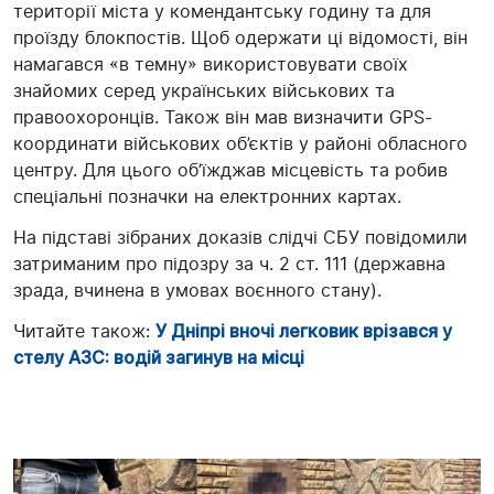
території міста у комендантську годину та для
проїзду блокпостів. Щоб одержати ці відомості, він
намагався «в темну» використовувати своїх
знайомих серед українських військових та
правоохоронців. Також він мав визначити GPS-
координати військових об’єктів у районі обласного
центру. Для цього об’їжджав місцевість та робив
спеціальні позначки на електронних картах.
На підставі зібраних доказів слідчі СБУ повідомили
затриманим про підозру за ч. 2 ст. 111 (державна
зрада, вчинена в умовах воєнного стану).
Читайте також:
У Дніпрі вночі легковик врізався у
стелу АЗС: водій загинув на місці