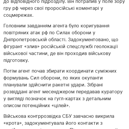
до відповідного підрозділу. Він потрапив у поле зору
гру рф через свої проросійські коментарі у
соцмережах.
Головним завданням агента було коригування
повітряних атак рф по Силах оборони у
Дніпропетровській області. Задокументовано, що
фігурант «злив» російській спецслужбі геолокації
військової частини, де він проходив військову
підготовку.
Потім агент почав збирати координати суміжних
формувань Сил оборони, по яких окупанти
планували здійснити ракетні удари. Зібрані
розвіддані агент месенджером передавав куратору
у вигляді позначок на гугл-картах з детальним
описом потенційних «цілей».
Військова контррозвідка СБУ завчасно викрила
«крота», задокументувала його контакти з