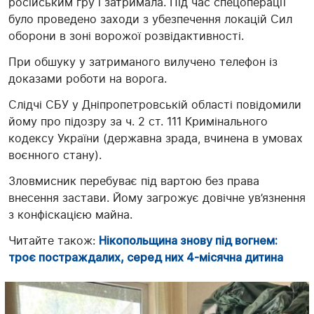
російським гру і затримала. Під час спецоперації
було проведено заходи з убезпечення локацій Сил
оборони в зоні ворожої розвідактивності.
При обшуку у затриманого вилучено телефон із
доказами роботи на ворога.
Слідчі СБУ у Дніпропетровській області повідомили
йому про підозру за ч. 2 ст. 111 Кримінального
кодексу України (державна зрада, вчинена в умовах
воєнного стану).
Зловмисник перебуває під вартою без права
внесення застави. Йому загрожує довічне ув’язнення
з конфіскацією майна.
Читайте також:
Нікопольщина знову під вогнем:
троє постраждалих, серед них 4-місячна дитина